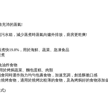
放充沛的蒸氣!
到污水箱，減少蒸煮時蒸氣向爐外排放，廚房更乾爽!
：比明火蒸煮快19.8%，用於海鮮、蔬菜、急凍食品
慢煮
及免油炸食物
健康，適用於烤焗蔬菜、麵包蛋糕、肉類
和後方風扇會同時運作熱力均勻包裹食物，加速烹調，創造酥脆口感
獨發熱，適合燒烤食物，適用於燒烤比較薄的食物，及為烤焗好的食物添加
式)