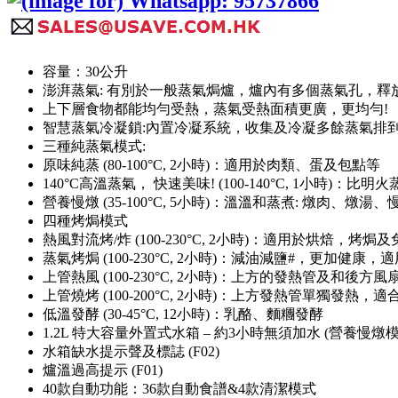
容量：30公升
澎湃蒸氣: 有別於一般蒸氣焗爐，爐內有多個蒸氣孔，釋
上下層食物都能均勻受熱，蒸氣受熱面積更廣，更均勻!
智慧蒸氣冷凝鎖:內置冷凝系統，收集及冷凝多餘蒸氣排
三種純蒸氣模式:
原味純蒸 (80-100°C, 2小時)：適用於肉類、蛋及包點等
140°C高溫蒸氣， 快速美味! (100-140°C, 1小時)
營養慢燉 (35-100°C, 5小時)：溫溫和蒸煮: 燉肉、燉湯、
四種烤焗模式
熱風對流烤/炸 (100-230°C, 2小時)：適用於烘焙，烤焗
蒸氣烤焗 (100-230°C, 2小時)：減油減鹽#，更加
上管熱風 (100-230°C, 2小時)：上方的發熱管及
上管燒烤 (100-200°C, 2小時)：上方發熱管單
低溫發酵 (30-45°C, 12小時)：乳酪、麵糰發酵
1.2L 特大容量外置式水箱 – 約3小時無須加水 (營養慢燉模
水箱缺水提示聲及標誌 (F02)
爐溫過高提示 (F01)
40款自動功能：36款自動食譜&4款清潔模式