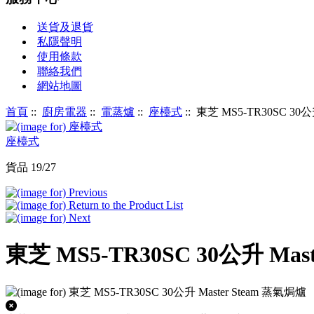
送貨及退貨
私隱聲明
使用條款
聯絡我們
網站地圖
首頁
::
廚房電器
::
電蒸爐
::
座檯式
:: 東芝 MS5-TR30SC 30公
座檯式
貨品 19/27
東芝 MS5-TR30SC 30公升 Mas