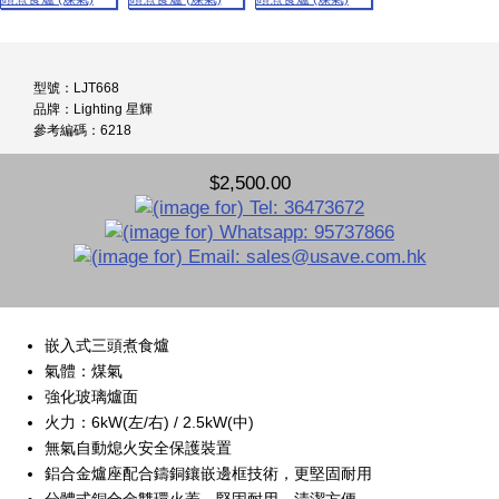
型號：LJT668
品牌：Lighting 星輝
參考編碼：6218
$2,500.00
嵌入式三頭煮食爐
氣體：煤氣
強化玻璃爐面
火力：6kW(左/右) / 2.5kW(中)
無氣自動熄火安全保護裝置
鋁合金爐座配合鑄銅鑲嵌邊框技術，更堅固耐用