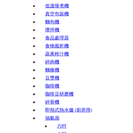
低溫慢煮機
真空包裝機
麵包機
攪拌機
食品處理器
食物風乾機
蔬果榨汁機
碎肉機
麵條機
豆漿機
咖啡機
咖啡豆研磨機
碎骨機
即熱式熱水爐 (廚房用)
抽氣扇
六吋