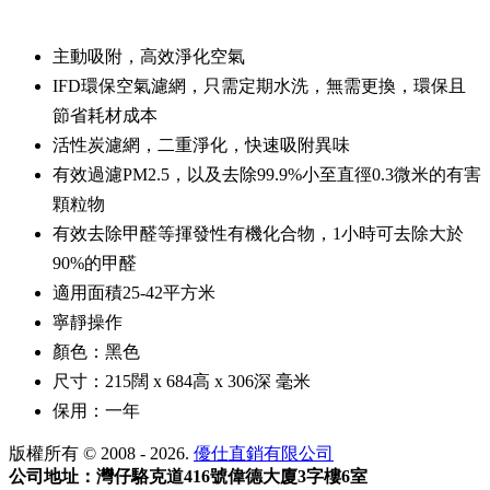
主動吸附，高效淨化空氣
IFD環保空氣濾網，只需定期水洗，無需更換，環保且
節省耗材成本
活性炭濾網，二重淨化，快速吸附異味
有效過濾PM2.5，以及去除99.9%小至直徑0.3微米的有害
顆粒物
有效去除甲醛等揮發性有機化合物，1小時可去除大於
90%的甲醛
適用面積25-42平方米
寧靜操作
顏色：黑色
尺寸：215闊 x 684高 x 306深 毫米
保用：一年
版權所有 © 2008 - 2026.
優仕直銷有限公司
公司地址：灣仔駱克道416號偉德大廈3字樓6室