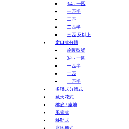
3/4 - 一匹
一匹半
二匹
二匹半
三匹 及以上
窗口式分體
冷暖型號
3/4 - 一匹
一匹半
二匹
二匹半
多聯式分體式
藏天花式
樓底 / 座地
風管式
移動式
座地櫃式