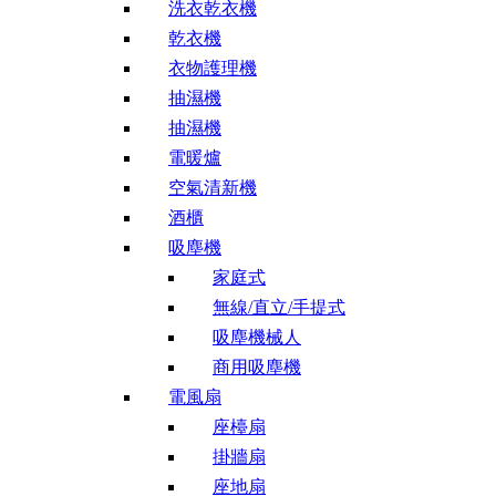
洗衣乾衣機
乾衣機
衣物護理機
抽濕機
抽濕機
電暖爐
空氣清新機
酒櫃
吸塵機
家庭式
無線/直立/手提式
吸塵機械人
商用吸塵機
電風扇
座檯扇
掛牆扇
座地扇