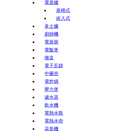
電蒸爐
座檯式
嵌入式
多士爐
廚師機
電蒸籠
電飯煲
燉盅
電子瓦罉
中藥壺
電炸煱
壓力煲
濾水器
飲水機
電熱水瓶
電熱水壺
花茶機