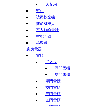
天花扇
熨斗
被褥乾燥機
抹窗機械人
室內無線電話
智能門鎖
驅蟲器
廚房電器
雪櫃
嵌入式
單門雪櫃
雙門雪櫃
單門雪櫃
雙門雪櫃
三門雪櫃
四門雪櫃