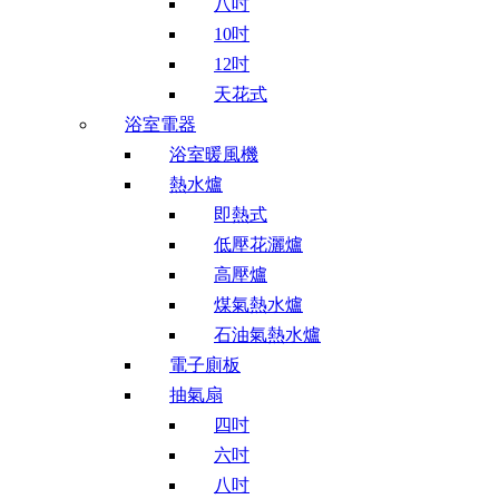
八吋
10吋
12吋
天花式
浴室電器
浴室暖風機
熱水爐
即熱式
低壓花灑爐
高壓爐
煤氣熱水爐
石油氣熱水爐
電子廁板
抽氣扇
四吋
六吋
八吋