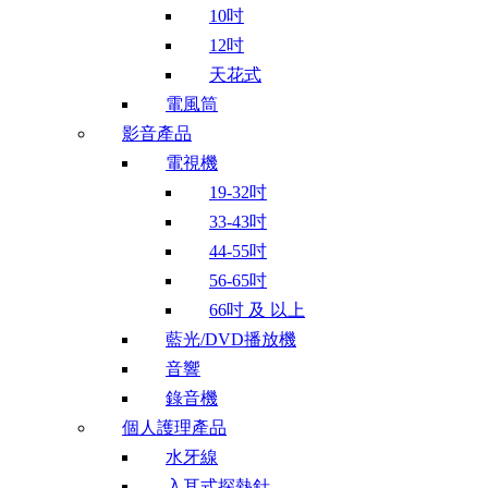
10吋
12吋
天花式
電風筒
影音產品
電視機
19-32吋
33-43吋
44-55吋
56-65吋
66吋 及 以上
藍光/DVD播放機
音響
錄音機
個人護理產品
水牙線
入耳式探熱針