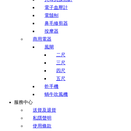
電子血壓計
電鬚刨
鼻毛修剪器
按摩器
商用電器
風閘
二尺
三尺
四尺
五尺
乾手機
蝸牛吹風機
服務中心
送貨及退貨
私隱聲明
使用條款