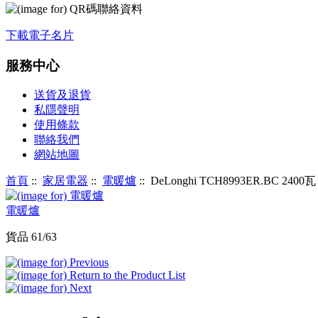
下載電子名片
服務中心
送貨及退貨
私隱聲明
使用條款
聯絡我們
網站地圖
首頁
::
家居電器
::
電暖爐
:: DeLonghi TCH8993ER.BC 
電暖爐
貨品 61/63