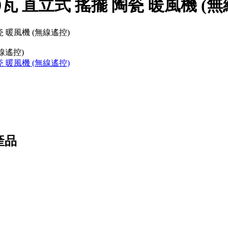
 2400瓦 直立式 搖擺 陶瓷 暖風機 (
無線遙控)