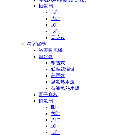
抽氣扇
六吋
八吋
10吋
12吋
天花式
浴室電器
浴室暖風機
熱水爐
即熱式
低壓花灑爐
高壓爐
煤氣熱水爐
石油氣熱水爐
電子廁板
抽氣扇
四吋
六吋
八吋
10吋
12吋