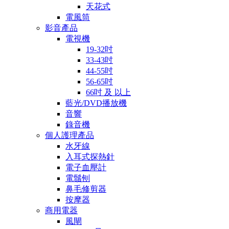
天花式
電風筒
影音產品
電視機
19-32吋
33-43吋
44-55吋
56-65吋
66吋 及 以上
藍光/DVD播放機
音響
錄音機
個人護理產品
水牙線
入耳式探熱針
電子血壓計
電鬚刨
鼻毛修剪器
按摩器
商用電器
風閘