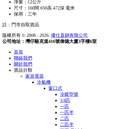
淨重：12公斤
尺寸：160闊 650高 472深 毫米
保用：三年
註：門市自取貨品
版權所有 © 2008 - 2026.
優仕直銷有限公司
公司地址：灣仔駱克道416號偉德大廈3字樓6室
首頁
聯絡我們
關於我們
貨品分類
家居電器
冷氣機
窗口式
冷暖型號
3/4匹
一匹
一匹半
二匹
二匹半