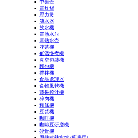
中藥壺
電炸煱
壓力煲
濾水器
飲水機
電熱水瓶
電熱水壺
花茶機
低溫慢煮機
真空包裝機
麵包機
攪拌機
食品處理器
食物風乾機
蔬果榨汁機
碎肉機
麵條機
豆漿機
咖啡機
咖啡豆研磨機
碎骨機
即熱式熱水爐 (廚房用)