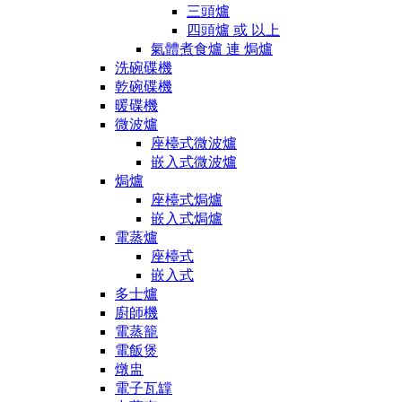
三頭爐
四頭爐 或 以上
氣體煮食爐 連 焗爐
洗碗碟機
乾碗碟機
暖碟機
微波爐
座檯式微波爐
嵌入式微波爐
焗爐
座檯式焗爐
嵌入式焗爐
電蒸爐
座檯式
嵌入式
多士爐
廚師機
電蒸籠
電飯煲
燉盅
電子瓦罉