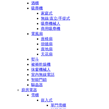
酒櫃
吸塵機
家庭式
無線/直立/手提式
吸塵機械人
商用吸塵機
電風扇
座檯扇
掛牆扇
座地扇
天花扇
熨斗
被褥乾燥機
抹窗機械人
室內無線電話
智能門鎖
驅蟲器
廚房電器
雪櫃
嵌入式
單門雪櫃