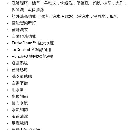
洗滌程序：標準，羊毛洗，快速洗，倍護洗，預洗+標準，大件，
夜間洗，滾筒清潔
額外洗滌功能：預洗，過水 + 脫水，淨過水，淨脫水，風乾
智能變頻摩打
智能洗衣
自動預洗功能
TurboDrum™ 強大水流
LoDecibel™ 寧靜耐用
Punch+3 雙向水流波輪
避震系統
智能感應
洗衣量感應
自動平衡
用水量
水位調節
雙向水流
水流調節
滾筒清潔
易潔濾網
運行中添加衣物