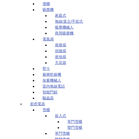
酒櫃
吸塵機
家庭式
無線/直立/手提式
吸塵機械人
商用吸塵機
電風扇
座檯扇
掛牆扇
座地扇
天花扇
熨斗
被褥乾燥機
抹窗機械人
室內無線電話
智能門鎖
驅蟲器
廚房電器
雪櫃
嵌入式
單門雪櫃
雙門雪櫃
單門雪櫃