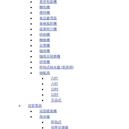
真空包裝機
麵包機
攪拌機
食品處理器
食物風乾機
蔬果榨汁機
碎肉機
麵條機
豆漿機
咖啡機
咖啡豆研磨機
碎骨機
即熱式熱水爐 (廚房用)
抽氣扇
六吋
八吋
10吋
12吋
天花式
浴室電器
浴室暖風機
熱水爐
即熱式
低壓花灑爐