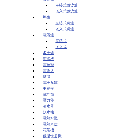
座檯式微波爐
嵌入式微波爐
焗爐
座檯式焗爐
嵌入式焗爐
電蒸爐
座檯式
嵌入式
多士爐
廚師機
電蒸籠
電飯煲
燉盅
電子瓦罉
中藥壺
電炸煱
壓力煲
濾水器
飲水機
電熱水瓶
電熱水壺
花茶機
低溫慢煮機