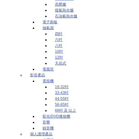
高壓爐
煤氣熱水爐
石油氣熱水爐
電子廁板
抽氣扇
四吋
六吋
八吋
10吋
12吋
天花式
電風筒
影音產品
電視機
19-32吋
33-43吋
44-55吋
56-65吋
66吋 及 以上
藍光/DVD播放機
音響
錄音機
個人護理產品