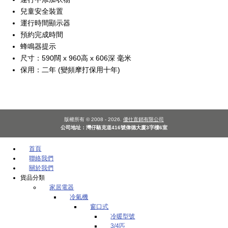
兒童安全裝置
運行時間顯示器
預約完成時間
蜂鳴器提示
尺寸：590闊 x 960高 x 606深 毫米
保用：二年 (變頻摩打保用十年)
版權所有 © 2008 - 2026.
優仕直銷有限公司
公司地址：灣仔駱克道416號偉德大廈3字樓6室
首頁
聯絡我們
關於我們
貨品分類
家居電器
冷氣機
窗口式
冷暖型號
3/4匹