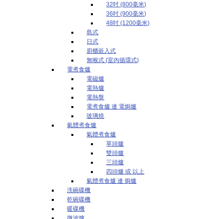
32吋 (800毫米)
36吋 (900毫米)
48吋 (1200毫米)
島式
日式
廚櫃嵌入式
無喉式 (室內循環式)
電煮食爐
電磁爐
電熱爐
電熱盤
電煮食爐 連 電焗爐
玻璃燒
氣體煮食爐
氣體煮食爐
單頭爐
雙頭爐
三頭爐
四頭爐 或 以上
氣體煮食爐 連 焗爐
洗碗碟機
乾碗碟機
暖碟機
微波爐