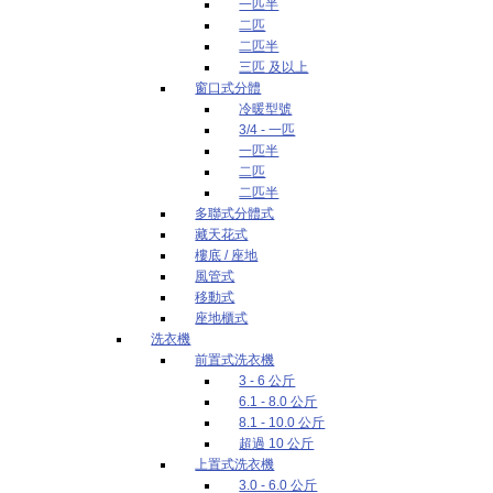
一匹半
二匹
二匹半
三匹 及以上
窗口式分體
冷暖型號
3/4 - 一匹
一匹半
二匹
二匹半
多聯式分體式
藏天花式
樓底 / 座地
風管式
移動式
座地櫃式
洗衣機
前置式洗衣機
3 - 6 公斤
6.1 - 8.0 公斤
8.1 - 10.0 公斤
超過 10 公斤
上置式洗衣機
3.0 - 6.0 公斤