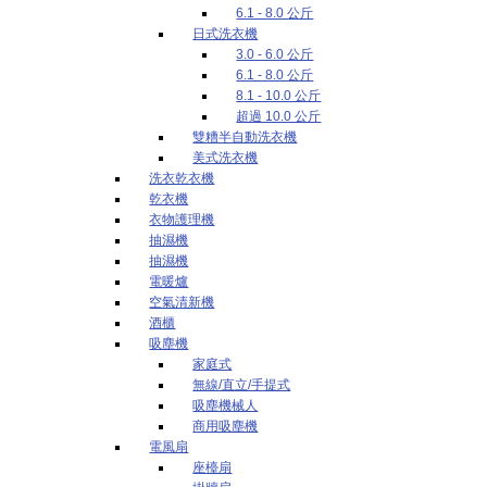
6.1 - 8.0 公斤
日式洗衣機
3.0 - 6.0 公斤
6.1 - 8.0 公斤
8.1 - 10.0 公斤
超過 10.0 公斤
雙糟半自動洗衣機
美式洗衣機
洗衣乾衣機
乾衣機
衣物護理機
抽濕機
抽濕機
電暖爐
空氣清新機
酒櫃
吸塵機
家庭式
無線/直立/手提式
吸塵機械人
商用吸塵機
電風扇
座檯扇