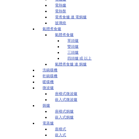
電熱爐
電熱盤
電煮食爐 連 電焗爐
玻璃燒
氣體煮食爐
氣體煮食爐
單頭爐
雙頭爐
三頭爐
四頭爐 或 以上
氣體煮食爐 連 焗爐
洗碗碟機
乾碗碟機
暖碟機
微波爐
座檯式微波爐
嵌入式微波爐
焗爐
座檯式焗爐
嵌入式焗爐
電蒸爐
座檯式
嵌入式