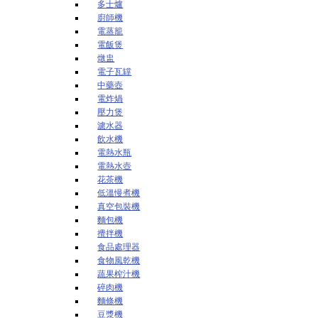
多士爐
廚師機
電蒸籠
電飯煲
燉盅
電子瓦罉
中藥壺
電炸煱
壓力煲
濾水器
飲水機
電熱水瓶
電熱水壺
花茶機
低溫慢煮機
真空包裝機
麵包機
攪拌機
食品處理器
食物風乾機
蔬果榨汁機
碎肉機
麵條機
豆漿機