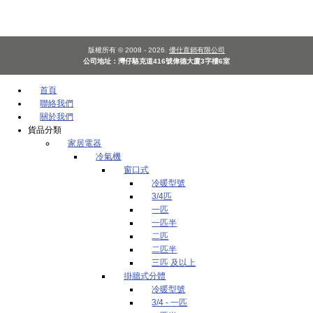
版權所有 © 2008 - 2026.
優仕直銷有限公司
公司地址：灣仔駱克道416號偉德大廈3字樓6室
首頁
聯絡我們
關於我們
貨品分類
家居電器
冷氣機
窗口式
冷暖型號
3/4匹
一匹
一匹半
二匹
二匹半
三匹 及以上
掛牆式分體
冷暖型號
3/4 - 一匹