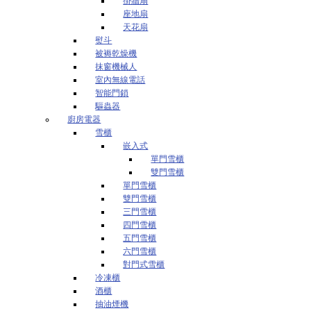
掛牆扇
座地扇
天花扇
熨斗
被褥乾燥機
抹窗機械人
室內無線電話
智能門鎖
驅蟲器
廚房電器
雪櫃
嵌入式
單門雪櫃
雙門雪櫃
單門雪櫃
雙門雪櫃
三門雪櫃
四門雪櫃
五門雪櫃
六門雪櫃
對門式雪櫃
冷凍櫃
酒櫃
抽油煙機