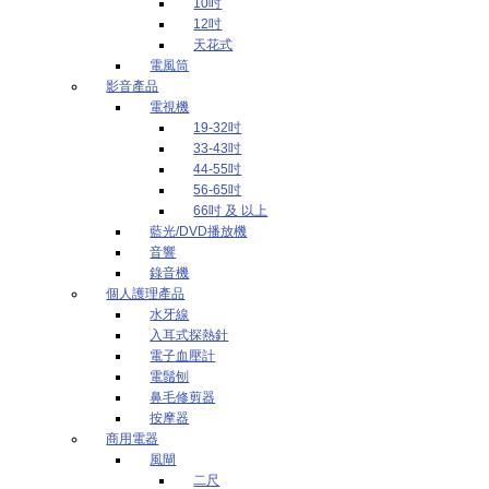
10吋
12吋
天花式
電風筒
影音產品
電視機
19-32吋
33-43吋
44-55吋
56-65吋
66吋 及 以上
藍光/DVD播放機
音響
錄音機
個人護理產品
水牙線
入耳式探熱針
電子血壓計
電鬚刨
鼻毛修剪器
按摩器
商用電器
風閘
二尺