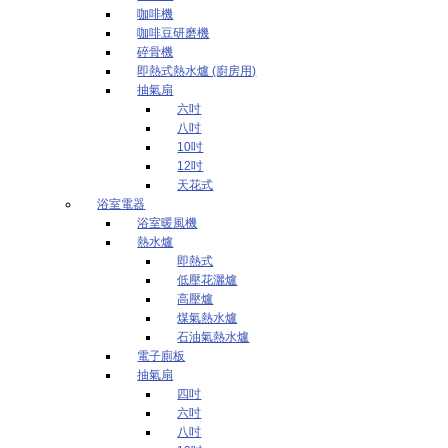
咖啡機
咖啡豆研磨機
碎骨機
即熱式熱水爐 (廚房用)
抽氣扇
六吋
八吋
10吋
12吋
天花式
浴室電器
浴室暖風機
熱水爐
即熱式
低壓花灑爐
高壓爐
煤氣熱水爐
石油氣熱水爐
電子廁板
抽氣扇
四吋
六吋
八吋