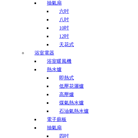
抽氣扇
六吋
八吋
10吋
12吋
天花式
浴室電器
浴室暖風機
熱水爐
即熱式
低壓花灑爐
高壓爐
煤氣熱水爐
石油氣熱水爐
電子廁板
抽氣扇
四吋