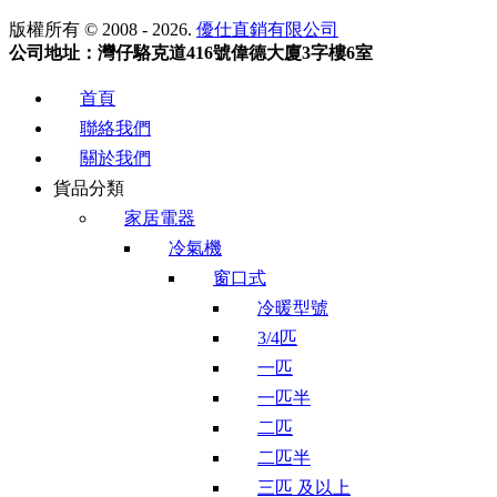
版權所有 © 2008 - 2026.
優仕直銷有限公司
公司地址：灣仔駱克道416號偉德大廈3字樓6室
首頁
聯絡我們
關於我們
貨品分類
家居電器
冷氣機
窗口式
冷暖型號
3/4匹
一匹
一匹半
二匹
二匹半
三匹 及以上