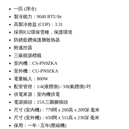
一匹 (淨冷)
製冷能力：9040 BTU/hr
高製冷效益 (COP)：3.31
採用R32環保雪種，保護環境
防銹藍鑽保護層散熱器
附遙控器
三級能源標籤
室內機：CS-PN9ZKA
室外機：CU-PN9ZKA
電量輸入：800W
配管管徑：1/4(液體側) / 3/8(氣體側) 吋
供電來源：室內機供電
電源插頭：15A三圓腳插頭
尺寸 (室內機)：779闊 x 290高 x 209深 毫米
尺寸 (室外機)：650闊 x 511高 x 230深 毫米
保用：一年 / 五年(壓縮機)