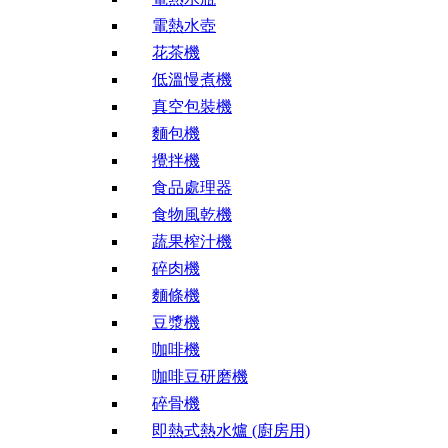
電熱水壺
花茶機
低溫慢煮機
真空包裝機
麵包機
攪拌機
食品處理器
食物風乾機
蔬果榨汁機
碎肉機
麵條機
豆漿機
咖啡機
咖啡豆研磨機
碎骨機
即熱式熱水爐 (廚房用)