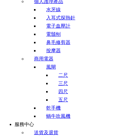
個人護理產品
水牙線
入耳式探熱針
電子血壓計
電鬚刨
鼻毛修剪器
按摩器
商用電器
風閘
二尺
三尺
四尺
五尺
乾手機
蝸牛吹風機
服務中心
送貨及退貨