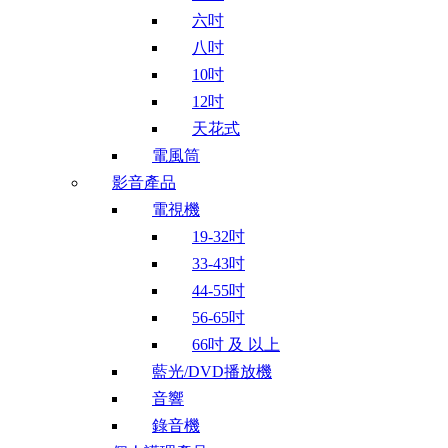
六吋
八吋
10吋
12吋
天花式
電風筒
影音產品
電視機
19-32吋
33-43吋
44-55吋
56-65吋
66吋 及 以上
藍光/DVD播放機
音響
錄音機