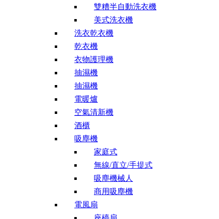
雙糟半自動洗衣機
美式洗衣機
洗衣乾衣機
乾衣機
衣物護理機
抽濕機
抽濕機
電暖爐
空氣清新機
酒櫃
吸塵機
家庭式
無線/直立/手提式
吸塵機械人
商用吸塵機
電風扇
座檯扇