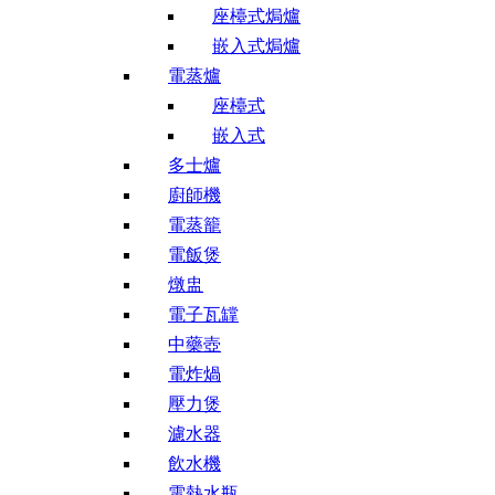
座檯式焗爐
嵌入式焗爐
電蒸爐
座檯式
嵌入式
多士爐
廚師機
電蒸籠
電飯煲
燉盅
電子瓦罉
中藥壺
電炸煱
壓力煲
濾水器
飲水機
電熱水瓶