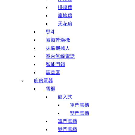
掛牆扇
座地扇
天花扇
熨斗
被褥乾燥機
抹窗機械人
室內無線電話
智能門鎖
驅蟲器
廚房電器
雪櫃
嵌入式
單門雪櫃
雙門雪櫃
單門雪櫃
雙門雪櫃