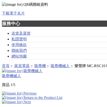
下載電子名片
服務中心
送貨及退貨
私隱聲明
使用條款
聯絡我們
網站地圖
首頁
::
家居電器
::
吸塵機
::
吸塵機械人
:: 樂聲牌 MC-RSC1
吸塵機械人
貨品 1/5