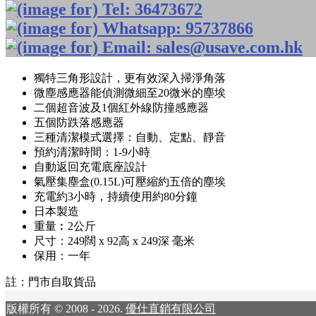
獨特三角形設計，更有效深入掃淨角落
微塵感應器能偵測微細至20微米的塵埃
二個超音波及1個紅外線防撞感應器
五個防跌落感應器
三種清潔模式選擇：自動、定點、靜音
預約清潔時間：1-9小時
自動返回充電底座設計
氣壓集塵盒(0.15L)可壓縮約五倍的塵埃
充電約3小時，持續使用約80分鐘
日本製造
重量︰2公斤
尺寸：249闊 x 92高 x 249深 毫米
保用：一年
註：門市自取貨品
版權所有 © 2008 - 2026.
優仕直銷有限公司