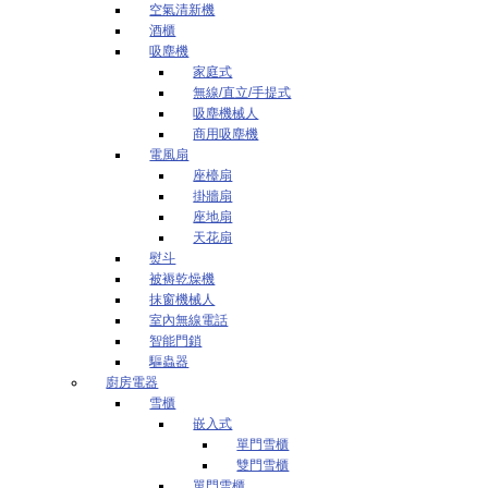
空氣清新機
酒櫃
吸塵機
家庭式
無線/直立/手提式
吸塵機械人
商用吸塵機
電風扇
座檯扇
掛牆扇
座地扇
天花扇
熨斗
被褥乾燥機
抹窗機械人
室內無線電話
智能門鎖
驅蟲器
廚房電器
雪櫃
嵌入式
單門雪櫃
雙門雪櫃
單門雪櫃