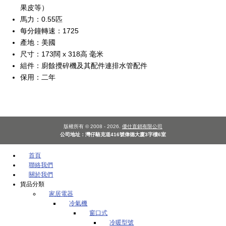
果皮等）
馬力：0.55匹
每分鐘轉速：1725
產地：美國
尺寸：173闊 x 318高 毫米
組件：廚餘攪碎機及其配件連排水管配件
保用：二年
版權所有 © 2008 - 2026.
優仕直銷有限公司
公司地址：灣仔駱克道416號偉德大廈3字樓6室
首頁
聯絡我們
關於我們
貨品分類
家居電器
冷氣機
窗口式
冷暖型號