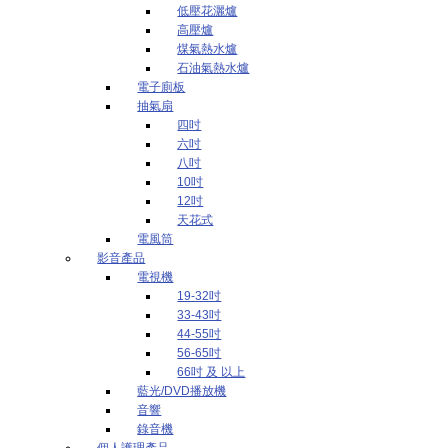
低壓花灑爐
高壓爐
煤氣熱水爐
石油氣熱水爐
電子廁板
抽氣扇
四吋
六吋
八吋
10吋
12吋
天花式
電風筒
影音產品
電視機
19-32吋
33-43吋
44-55吋
56-65吋
66吋 及 以上
藍光/DVD播放機
音響
錄音機
個人護理產品