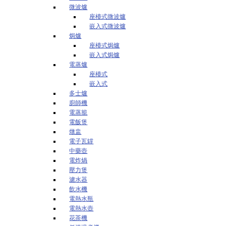
微波爐
座檯式微波爐
嵌入式微波爐
焗爐
座檯式焗爐
嵌入式焗爐
電蒸爐
座檯式
嵌入式
多士爐
廚師機
電蒸籠
電飯煲
燉盅
電子瓦罉
中藥壺
電炸煱
壓力煲
濾水器
飲水機
電熱水瓶
電熱水壺
花茶機