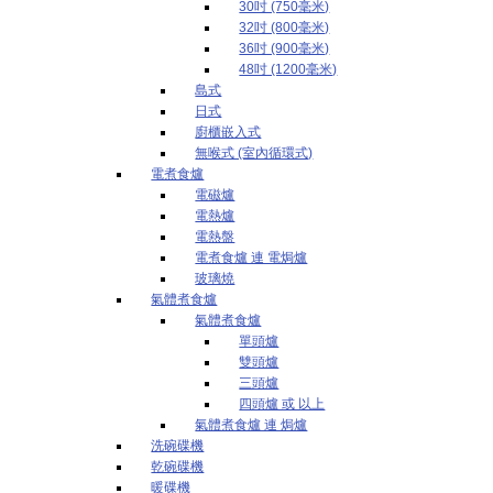
30吋 (750毫米)
32吋 (800毫米)
36吋 (900毫米)
48吋 (1200毫米)
島式
日式
廚櫃嵌入式
無喉式 (室內循環式)
電煮食爐
電磁爐
電熱爐
電熱盤
電煮食爐 連 電焗爐
玻璃燒
氣體煮食爐
氣體煮食爐
單頭爐
雙頭爐
三頭爐
四頭爐 或 以上
氣體煮食爐 連 焗爐
洗碗碟機
乾碗碟機
暖碟機