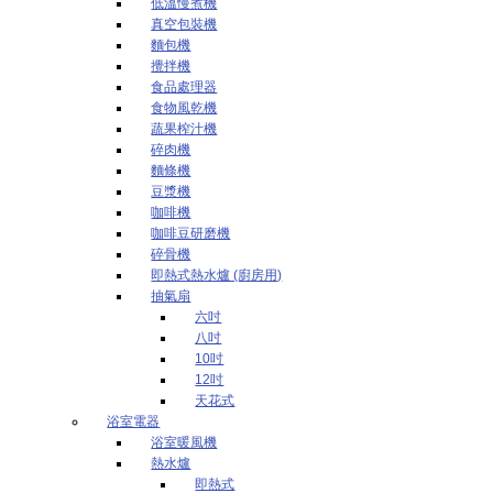
低溫慢煮機
真空包裝機
麵包機
攪拌機
食品處理器
食物風乾機
蔬果榨汁機
碎肉機
麵條機
豆漿機
咖啡機
咖啡豆研磨機
碎骨機
即熱式熱水爐 (廚房用)
抽氣扇
六吋
八吋
10吋
12吋
天花式
浴室電器
浴室暖風機
熱水爐
即熱式