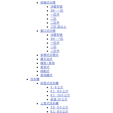
掛牆式分體
冷暖型號
3/4 - 一匹
一匹半
二匹
二匹半
三匹 及以上
窗口式分體
冷暖型號
3/4 - 一匹
一匹半
二匹
二匹半
多聯式分體式
藏天花式
樓底 / 座地
風管式
移動式
座地櫃式
洗衣機
前置式洗衣機
3 - 6 公斤
6.1 - 8.0 公斤
8.1 - 10.0 公斤
超過 10 公斤
上置式洗衣機
3.0 - 6.0 公斤
6.1 - 8.0 公斤