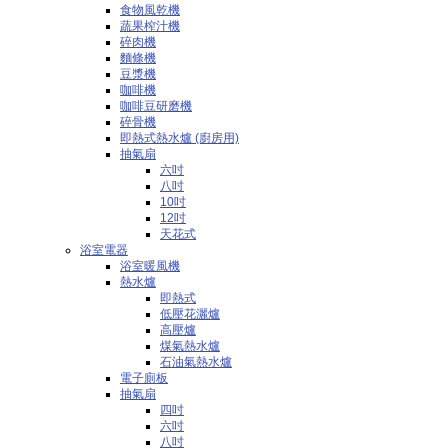
食物風乾機
蔬果榨汁機
碎肉機
麵條機
豆漿機
咖啡機
咖啡豆研磨機
碎骨機
即熱式熱水爐 (廚房用)
抽氣扇
六吋
八吋
10吋
12吋
天花式
浴室電器
浴室暖風機
熱水爐
即熱式
低壓花灑爐
高壓爐
煤氣熱水爐
石油氣熱水爐
電子廁板
抽氣扇
四吋
六吋
八吋