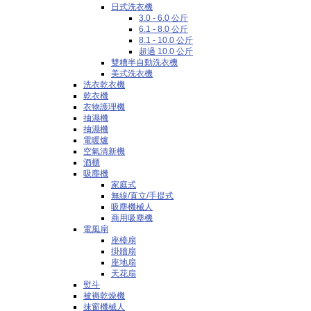
日式洗衣機
3.0 - 6.0 公斤
6.1 - 8.0 公斤
8.1 - 10.0 公斤
超過 10.0 公斤
雙糟半自動洗衣機
美式洗衣機
洗衣乾衣機
乾衣機
衣物護理機
抽濕機
抽濕機
電暖爐
空氣清新機
酒櫃
吸塵機
家庭式
無線/直立/手提式
吸塵機械人
商用吸塵機
電風扇
座檯扇
掛牆扇
座地扇
天花扇
熨斗
被褥乾燥機
抹窗機械人