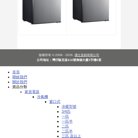
版權所有 © 2008 - 2026.
優仕直銷有限公司
公司地址：灣仔駱克道416號偉德大廈3字樓6室
首頁
聯絡我們
關於我們
貨品分類
家居電器
冷氣機
窗口式
冷暖型號
3/4匹
一匹
一匹半
二匹
二匹半
三匹 及以上