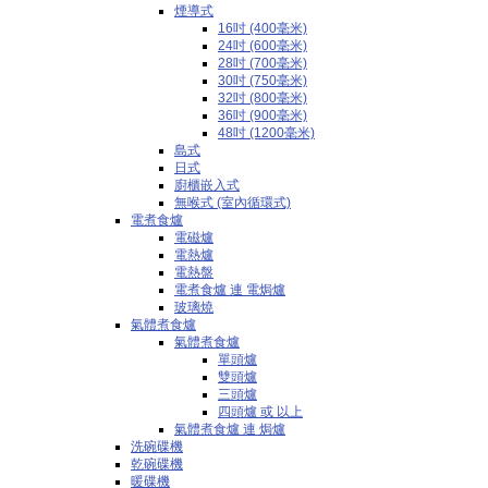
煙導式
16吋 (400毫米)
24吋 (600毫米)
28吋 (700毫米)
30吋 (750毫米)
32吋 (800毫米)
36吋 (900毫米)
48吋 (1200毫米)
島式
日式
廚櫃嵌入式
無喉式 (室內循環式)
電煮食爐
電磁爐
電熱爐
電熱盤
電煮食爐 連 電焗爐
玻璃燒
氣體煮食爐
氣體煮食爐
單頭爐
雙頭爐
三頭爐
四頭爐 或 以上
氣體煮食爐 連 焗爐
洗碗碟機
乾碗碟機
暖碟機