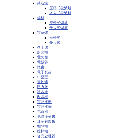
微波爐
座檯式微波爐
嵌入式微波爐
焗爐
座檯式焗爐
嵌入式焗爐
電蒸爐
座檯式
嵌入式
多士爐
廚師機
電蒸籠
電飯煲
燉盅
電子瓦罉
中藥壺
電炸煱
壓力煲
濾水器
飲水機
電熱水瓶
電熱水壺
花茶機
低溫慢煮機
真空包裝機
麵包機
攪拌機
食品處理器