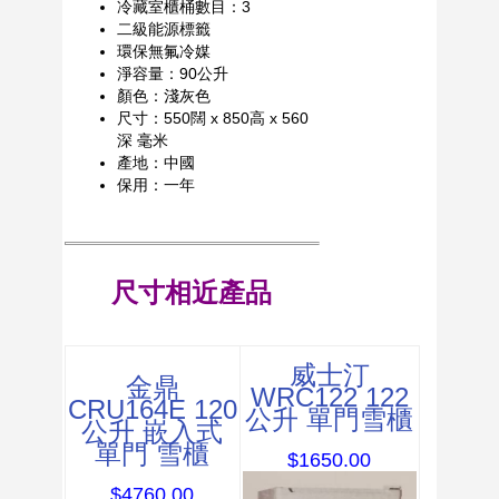
冷藏室櫃桶數目：3
二級能源標籤
環保無氟冷媒
淨容量：90公升
顏色：淺灰色
尺寸：550闊 x 850高 x 560
深 毫米
產地：中國
保用：一年
尺寸相近產品
威士汀
金鼎
WRC122 122
CRU164E 120
公升 單門雪櫃
公升 嵌入式
單門 雪櫃
$1650.00
$4760.00