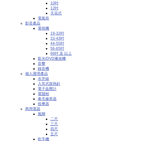
10吋
12吋
天花式
電風筒
影音產品
電視機
19-32吋
33-43吋
44-55吋
56-65吋
66吋 及 以上
藍光/DVD播放機
音響
錄音機
個人護理產品
水牙線
入耳式探熱針
電子血壓計
電鬚刨
鼻毛修剪器
按摩器
商用電器
風閘
二尺
三尺
四尺
五尺
乾手機