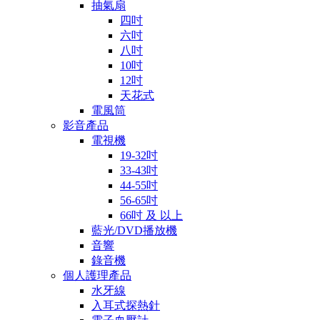
抽氣扇
四吋
六吋
八吋
10吋
12吋
天花式
電風筒
影音產品
電視機
19-32吋
33-43吋
44-55吋
56-65吋
66吋 及 以上
藍光/DVD播放機
音響
錄音機
個人護理產品
水牙線
入耳式探熱針