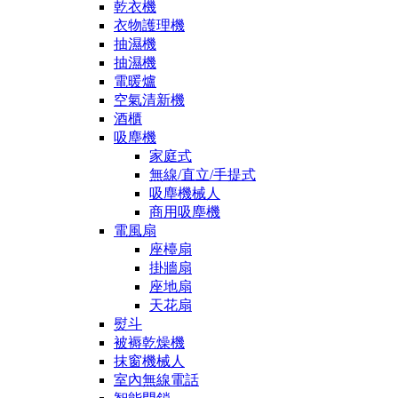
乾衣機
衣物護理機
抽濕機
抽濕機
電暖爐
空氣清新機
酒櫃
吸塵機
家庭式
無線/直立/手提式
吸塵機械人
商用吸塵機
電風扇
座檯扇
掛牆扇
座地扇
天花扇
熨斗
被褥乾燥機
抹窗機械人
室內無線電話