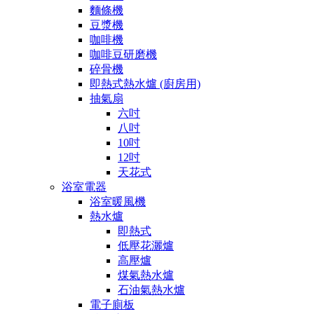
麵條機
豆漿機
咖啡機
咖啡豆研磨機
碎骨機
即熱式熱水爐 (廚房用)
抽氣扇
六吋
八吋
10吋
12吋
天花式
浴室電器
浴室暖風機
熱水爐
即熱式
低壓花灑爐
高壓爐
煤氣熱水爐
石油氣熱水爐
電子廁板