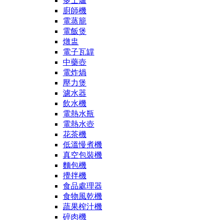
多士爐
廚師機
電蒸籠
電飯煲
燉盅
電子瓦罉
中藥壺
電炸煱
壓力煲
濾水器
飲水機
電熱水瓶
電熱水壺
花茶機
低溫慢煮機
真空包裝機
麵包機
攪拌機
食品處理器
食物風乾機
蔬果榨汁機
碎肉機