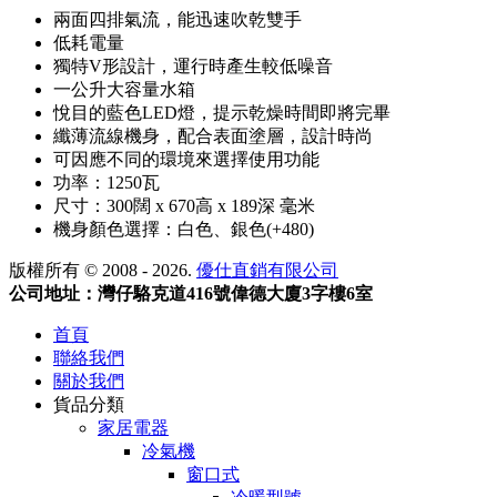
兩面四排氣流，能迅速吹乾雙手
低耗電量
獨特V形設計，運行時產生較低噪音
一公升大容量水箱
悅目的藍色LED燈，提示乾燥時間即將完畢
纖薄流線機身，配合表面塗層，設計時尚
可因應不同的環境來選擇使用功能
功率：1250瓦
尺寸：300闊 x 670高 x 189深 毫米
機身顏色選擇：白色、銀色(+480)
版權所有 © 2008 - 2026.
優仕直銷有限公司
公司地址：灣仔駱克道416號偉德大廈3字樓6室
首頁
聯絡我們
關於我們
貨品分類
家居電器
冷氣機
窗口式