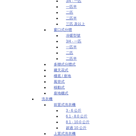
3/4 - 一匹
一匹半
二匹
二匹半
三匹 及以上
窗口式分體
冷暖型號
3/4 - 一匹
一匹半
二匹
二匹半
多聯式分體式
藏天花式
樓底 / 座地
風管式
移動式
座地櫃式
洗衣機
前置式洗衣機
3 - 6 公斤
6.1 - 8.0 公斤
8.1 - 10.0 公斤
超過 10 公斤
上置式洗衣機