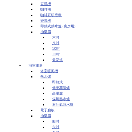
豆漿機
咖啡機
咖啡豆研磨機
碎骨機
即熱式熱水爐 (廚房用)
抽氣扇
六吋
八吋
10吋
12吋
天花式
浴室電器
浴室暖風機
熱水爐
即熱式
低壓花灑爐
高壓爐
煤氣熱水爐
石油氣熱水爐
電子廁板
抽氣扇
四吋
六吋