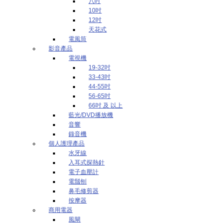
八吋
10吋
12吋
天花式
電風筒
影音產品
電視機
19-32吋
33-43吋
44-55吋
56-65吋
66吋 及 以上
藍光/DVD播放機
音響
錄音機
個人護理產品
水牙線
入耳式探熱針
電子血壓計
電鬚刨
鼻毛修剪器
按摩器
商用電器
風閘