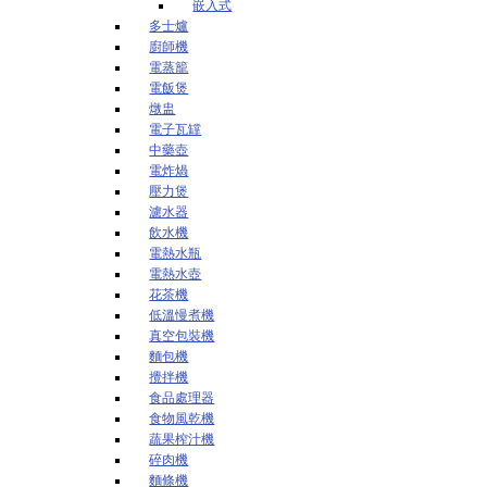
嵌入式
多士爐
廚師機
電蒸籠
電飯煲
燉盅
電子瓦罉
中藥壺
電炸煱
壓力煲
濾水器
飲水機
電熱水瓶
電熱水壺
花茶機
低溫慢煮機
真空包裝機
麵包機
攪拌機
食品處理器
食物風乾機
蔬果榨汁機
碎肉機
麵條機