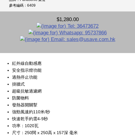
參考編碼：6409
$1,280.00
紅外線自動感應
安全指示燈功能
過熱停止功能
掛牆式
超級抗敏過濾網
防菌物料
發熱器開關掣
強勁風速約110米/秒
快速乾手約需4-9秒
功率：1020瓦
尺寸：250闊 x 250高 x 157深 毫米