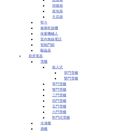
掛牆扇
座地扇
天花扇
熨斗
被褥乾燥機
抹窗機械人
室內無線電話
智能門鎖
驅蟲器
廚房電器
雪櫃
嵌入式
單門雪櫃
雙門雪櫃
單門雪櫃
雙門雪櫃
三門雪櫃
四門雪櫃
五門雪櫃
六門雪櫃
對門式雪櫃
冷凍櫃
酒櫃