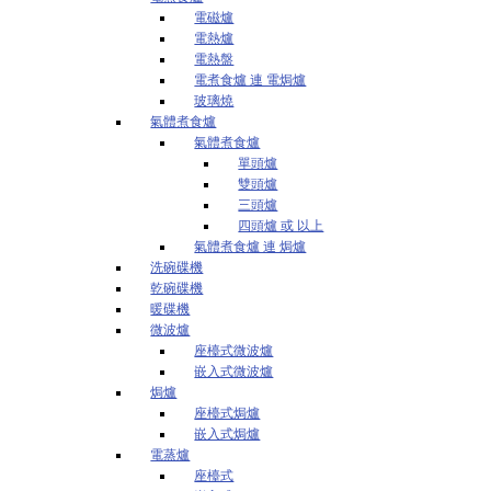
電磁爐
電熱爐
電熱盤
電煮食爐 連 電焗爐
玻璃燒
氣體煮食爐
氣體煮食爐
單頭爐
雙頭爐
三頭爐
四頭爐 或 以上
氣體煮食爐 連 焗爐
洗碗碟機
乾碗碟機
暖碟機
微波爐
座檯式微波爐
嵌入式微波爐
焗爐
座檯式焗爐
嵌入式焗爐
電蒸爐
座檯式