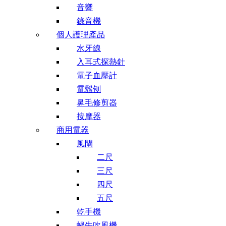
音響
錄音機
個人護理產品
水牙線
入耳式探熱針
電子血壓計
電鬚刨
鼻毛修剪器
按摩器
商用電器
風閘
二尺
三尺
四尺
五尺
乾手機
蝸牛吹風機