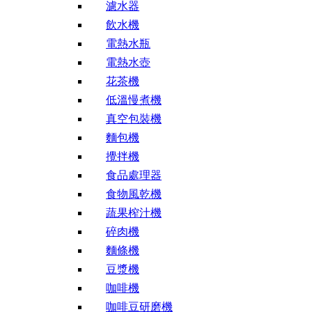
濾水器
飲水機
電熱水瓶
電熱水壺
花茶機
低溫慢煮機
真空包裝機
麵包機
攪拌機
食品處理器
食物風乾機
蔬果榨汁機
碎肉機
麵條機
豆漿機
咖啡機
咖啡豆研磨機