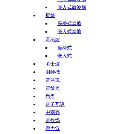
嵌入式微波爐
焗爐
座檯式焗爐
嵌入式焗爐
電蒸爐
座檯式
嵌入式
多士爐
廚師機
電蒸籠
電飯煲
燉盅
電子瓦罉
中藥壺
電炸煱
壓力煲