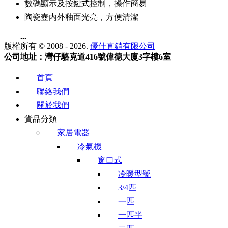
數碼顯示及按鍵式控制，操作簡易
陶瓷壺内外釉面光亮，方便清潔
...
版權所有 © 2008 - 2026.
優仕直銷有限公司
公司地址：灣仔駱克道416號偉德大廈3字樓6室
首頁
聯絡我們
關於我們
貨品分類
家居電器
冷氣機
窗口式
冷暖型號
3/4匹
一匹
一匹半