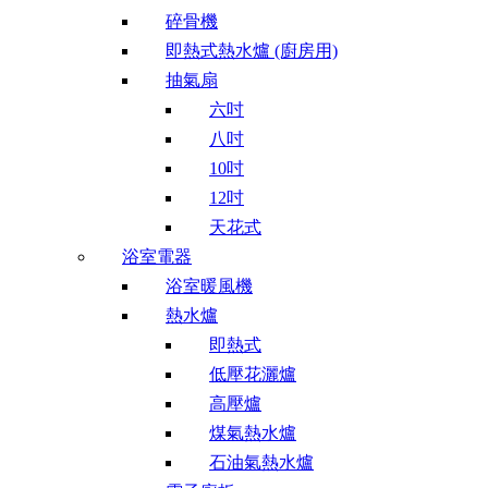
碎骨機
即熱式熱水爐 (廚房用)
抽氣扇
六吋
八吋
10吋
12吋
天花式
浴室電器
浴室暖風機
熱水爐
即熱式
低壓花灑爐
高壓爐
煤氣熱水爐
石油氣熱水爐