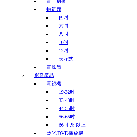
電子廁板
抽氣扇
四吋
六吋
八吋
10吋
12吋
天花式
電風筒
影音產品
電視機
19-32吋
33-43吋
44-55吋
56-65吋
66吋 及 以上
藍光/DVD播放機