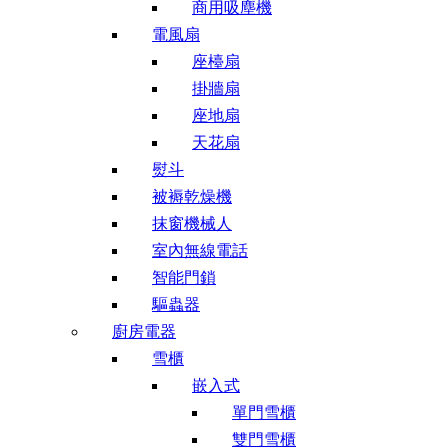
商用吸塵機
電風扇
座檯扇
掛牆扇
座地扇
天花扇
熨斗
被褥乾燥機
抹窗機械人
室內無線電話
智能門鎖
驅蟲器
廚房電器
雪櫃
嵌入式
單門雪櫃
雙門雪櫃