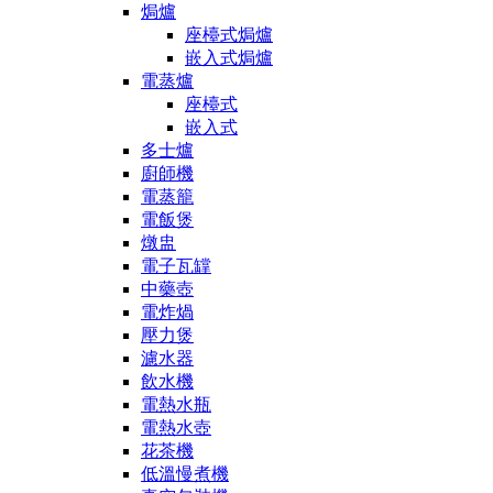
焗爐
座檯式焗爐
嵌入式焗爐
電蒸爐
座檯式
嵌入式
多士爐
廚師機
電蒸籠
電飯煲
燉盅
電子瓦罉
中藥壺
電炸煱
壓力煲
濾水器
飲水機
電熱水瓶
電熱水壺
花茶機
低溫慢煮機