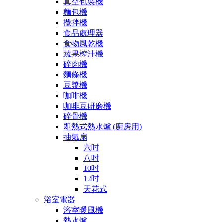
真空包裝機
麵包機
攪拌機
食品處理器
食物風乾機
蔬果榨汁機
碎肉機
麵條機
豆漿機
咖啡機
咖啡豆研磨機
碎骨機
即熱式熱水爐 (廚房用)
抽氣扇
六吋
八吋
10吋
12吋
天花式
浴室電器
浴室暖風機
熱水爐