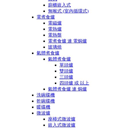
廚櫃嵌入式
無喉式 (室內循環式)
電煮食爐
電磁爐
電熱爐
電熱盤
電煮食爐 連 電焗爐
玻璃燒
氣體煮食爐
氣體煮食爐
單頭爐
雙頭爐
三頭爐
四頭爐 或 以上
氣體煮食爐 連 焗爐
洗碗碟機
乾碗碟機
暖碟機
微波爐
座檯式微波爐
嵌入式微波爐