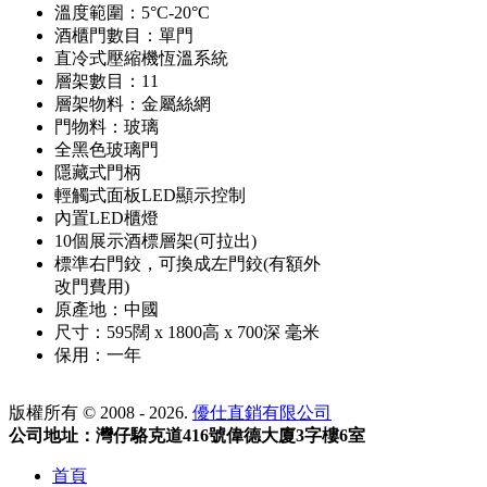
溫度範圍：5°C-20°C
酒櫃門數目：單門
直冷式壓縮機恆溫系統
層架數目：11
層架物料：金屬絲網
門物料：玻璃
全黑色玻璃門
隱藏式門柄
輕觸式面板LED顯示控制
內置LED櫃燈
10個展示酒標層架(可拉出)
標準右門鉸，可換成左門鉸(有額外
改門費用)
原產地：中國
尺寸：595闊 x 1800高 x 700深 毫米
保用：一年
版權所有 © 2008 - 2026.
優仕直銷有限公司
公司地址：灣仔駱克道416號偉德大廈3字樓6室
首頁