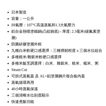
日本製造
容量：一公升
IH氣壓：107°C高溫蒸氣和1.3大氣壓力
鋁合金熱噴塗鐵鍋(凸紋鍋底) - 厚度: 2.3毫米(碳氟素塗
層)
防菌矽膠塗層外框
九種白米軟硬口感選擇：三種煙韌程度 x 三個水位組合
多種糙米/雜穀米軟硬口感選擇
多種米飯烹調選擇：白米、雜穀米、糙米、糯米、粥
Steam Cut
可拆式蒸氣蓋 及 AL+鋁塗層鋼片複合板內蓋
蒸氣循環再用
40小時蒸氣保溫
三個清晰水位刻度顯示
快速煮飯功能