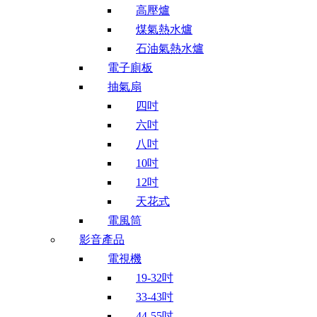
高壓爐
煤氣熱水爐
石油氣熱水爐
電子廁板
抽氣扇
四吋
六吋
八吋
10吋
12吋
天花式
電風筒
影音產品
電視機
19-32吋
33-43吋
44-55吋