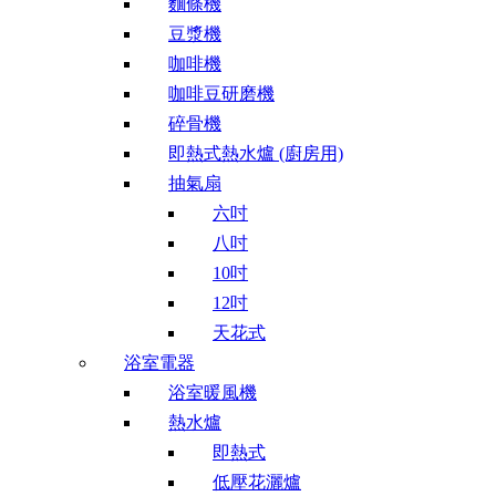
麵條機
豆漿機
咖啡機
咖啡豆研磨機
碎骨機
即熱式熱水爐 (廚房用)
抽氣扇
六吋
八吋
10吋
12吋
天花式
浴室電器
浴室暖風機
熱水爐
即熱式
低壓花灑爐