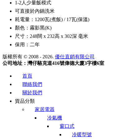
1-2人少量飯模式
可直接於內鍋洗米
耗電量：1200瓦(煮飯) / 17瓦(保溫)
顏色：霧影黑(K)
尺寸：248闊 x 232高 x 302深 毫米
保用：二年
版權所有 © 2008 - 2026.
優仕直銷有限公司
公司地址：灣仔駱克道416號偉德大廈3字樓6室
首頁
聯絡我們
關於我們
貨品分類
家居電器
冷氣機
窗口式
冷暖型號