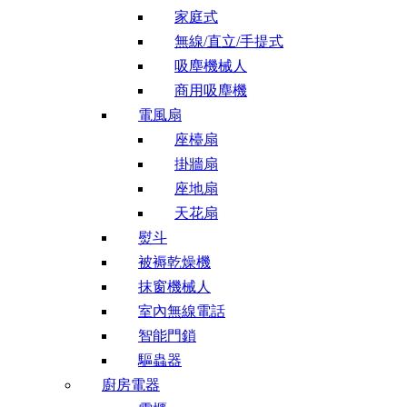
家庭式
無線/直立/手提式
吸塵機械人
商用吸塵機
電風扇
座檯扇
掛牆扇
座地扇
天花扇
熨斗
被褥乾燥機
抹窗機械人
室內無線電話
智能門鎖
驅蟲器
廚房電器