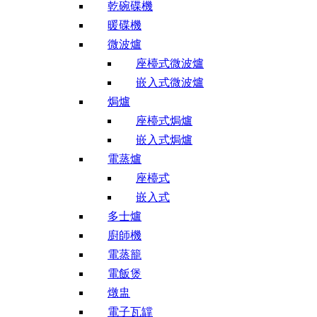
乾碗碟機
暖碟機
微波爐
座檯式微波爐
嵌入式微波爐
焗爐
座檯式焗爐
嵌入式焗爐
電蒸爐
座檯式
嵌入式
多士爐
廚師機
電蒸籠
電飯煲
燉盅
電子瓦罉