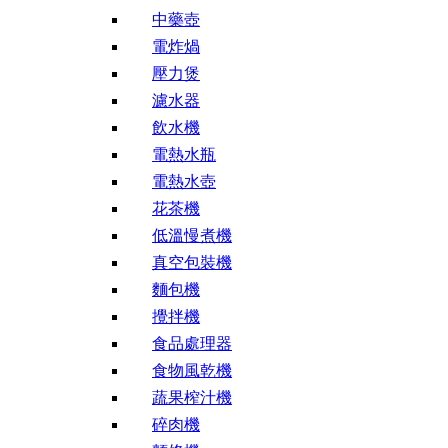
中藥壺
電炸煱
壓力煲
濾水器
飲水機
電熱水瓶
電熱水壺
花茶機
低溫慢煮機
真空包裝機
麵包機
攪拌機
食品處理器
食物風乾機
蔬果榨汁機
碎肉機