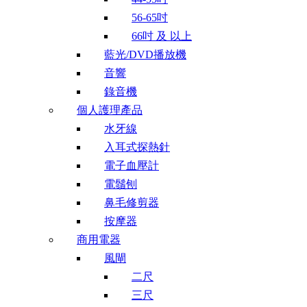
56-65吋
66吋 及 以上
藍光/DVD播放機
音響
錄音機
個人護理產品
水牙線
入耳式探熱針
電子血壓計
電鬚刨
鼻毛修剪器
按摩器
商用電器
風閘
二尺
三尺