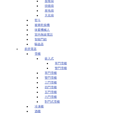
座檯扇
掛牆扇
座地扇
天花扇
熨斗
被褥乾燥機
抹窗機械人
室內無線電話
智能門鎖
驅蟲器
廚房電器
雪櫃
嵌入式
單門雪櫃
雙門雪櫃
單門雪櫃
雙門雪櫃
三門雪櫃
四門雪櫃
五門雪櫃
六門雪櫃
對門式雪櫃
冷凍櫃
酒櫃