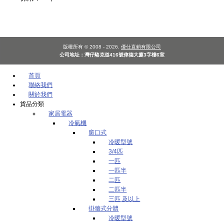
版權所有 © 2008 - 2026.
優仕直銷有限公司
公司地址：灣仔駱克道416號偉德大廈3字樓6室
首頁
聯絡我們
關於我們
貨品分類
家居電器
冷氣機
窗口式
冷暖型號
3/4匹
一匹
一匹半
二匹
二匹半
三匹 及以上
掛牆式分體
冷暖型號