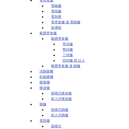
電煮食爐
電磁爐
電熱爐
電熱盤
電煮食爐 連 電焗爐
玻璃燒
氣體煮食爐
氣體煮食爐
單頭爐
雙頭爐
三頭爐
四頭爐 或 以上
氣體煮食爐 連 焗爐
洗碗碟機
乾碗碟機
暖碟機
微波爐
座檯式微波爐
嵌入式微波爐
焗爐
座檯式焗爐
嵌入式焗爐
電蒸爐
座檯式