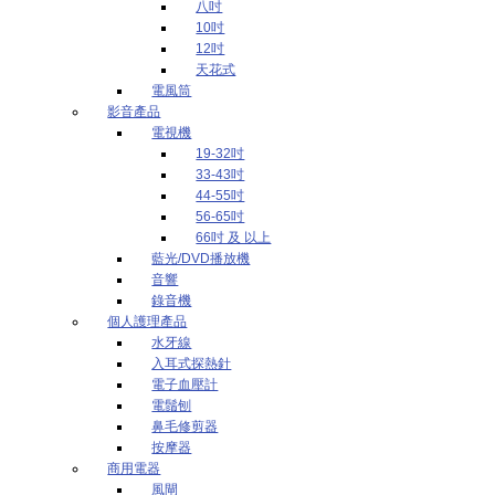
八吋
10吋
12吋
天花式
電風筒
影音產品
電視機
19-32吋
33-43吋
44-55吋
56-65吋
66吋 及 以上
藍光/DVD播放機
音響
錄音機
個人護理產品
水牙線
入耳式探熱針
電子血壓計
電鬚刨
鼻毛修剪器
按摩器
商用電器
風閘