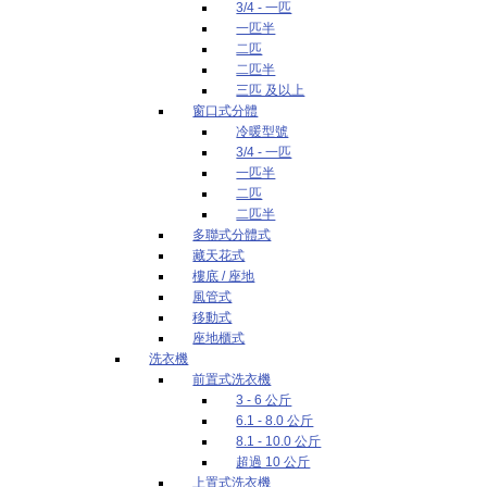
3/4 - 一匹
一匹半
二匹
二匹半
三匹 及以上
窗口式分體
冷暖型號
3/4 - 一匹
一匹半
二匹
二匹半
多聯式分體式
藏天花式
樓底 / 座地
風管式
移動式
座地櫃式
洗衣機
前置式洗衣機
3 - 6 公斤
6.1 - 8.0 公斤
8.1 - 10.0 公斤
超過 10 公斤
上置式洗衣機