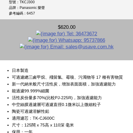
型號：TKCJ300
品牌：Panasonic 樂聲
參考編碼：6457
$620.00
日本製造
可過濾總三鹵甲烷、殘留氯、霉嗅、污濁物等 17 種有害物質
新一代納米般尺寸活性炭，增加表面面積，加強過濾能力
能過濾99.999%細菌
活性炭份量多70%(比較PJ-225R)，加強過濾能力
中空絲膜過濾層可過濾直徑0.1微米以上微細粒子
陶瓷可過濾溶解性鉛
適用濾芯：TK-CJ600C
尺寸：125闊 x 75高 x 110深 毫米
保用：一年