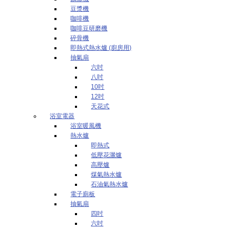
豆漿機
咖啡機
咖啡豆研磨機
碎骨機
即熱式熱水爐 (廚房用)
抽氣扇
六吋
八吋
10吋
12吋
天花式
浴室電器
浴室暖風機
熱水爐
即熱式
低壓花灑爐
高壓爐
煤氣熱水爐
石油氣熱水爐
電子廁板
抽氣扇
四吋
六吋