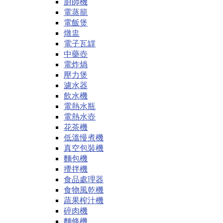
廚師機
電蒸籠
電飯煲
燉盅
電子瓦罉
中藥壺
電炸煱
壓力煲
濾水器
飲水機
電熱水瓶
電熱水壺
花茶機
低溫慢煮機
真空包裝機
麵包機
攪拌機
食品處理器
食物風乾機
蔬果榨汁機
碎肉機
麵條機