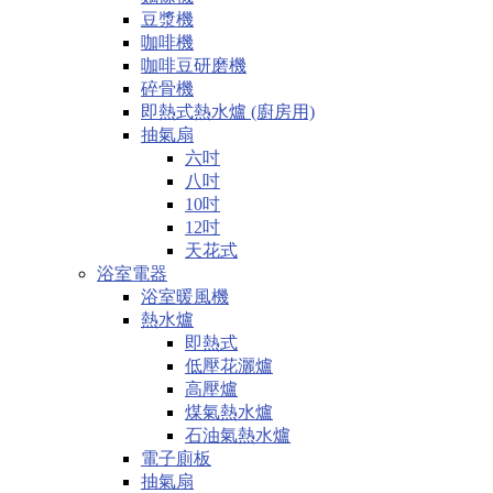
豆漿機
咖啡機
咖啡豆研磨機
碎骨機
即熱式熱水爐 (廚房用)
抽氣扇
六吋
八吋
10吋
12吋
天花式
浴室電器
浴室暖風機
熱水爐
即熱式
低壓花灑爐
高壓爐
煤氣熱水爐
石油氣熱水爐
電子廁板
抽氣扇