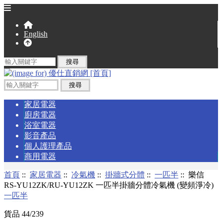
English
家居電器
廚房電器
浴室電器
影音產品
個人護理產品
商用電器
首頁
::
家居電器
::
冷氣機
::
掛牆式分體
::
一匹半
:: 樂信
RS-YU12ZK/RU-YU12ZK 一匹半掛牆分體冷氣機 (變頻淨冷)
一匹半
貨品 44/239