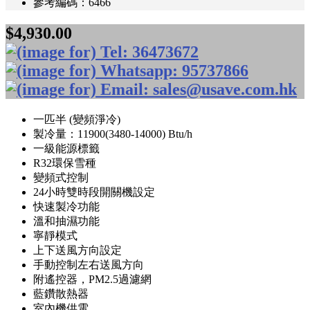
參考編碼：6466
$4,930.00
一匹半 (變頻淨冷)
製冷量：11900(3480-14000) Btu/h
一級能源標籤
R32環保雪種
變頻式控制
24小時雙時段開關機設定
快速製冷功能
溫和抽濕功能
寧靜模式
上下送風方向設定
手動控制左右送風方向
附遙控器，PM2.5過濾網
藍鑽散熱器
室內機供電