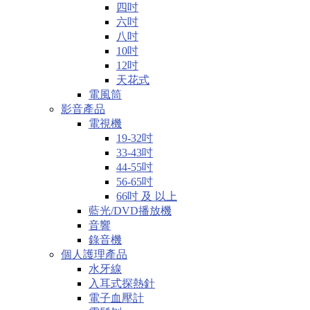
四吋
六吋
八吋
10吋
12吋
天花式
電風筒
影音產品
電視機
19-32吋
33-43吋
44-55吋
56-65吋
66吋 及 以上
藍光/DVD播放機
音響
錄音機
個人護理產品
水牙線
入耳式探熱針
電子血壓計