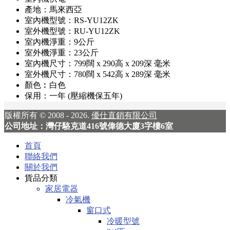
產地：馬來西亞
室內機型號：RS-YU12ZK
室外機型號：RU-YU12ZK
室內機淨重：9公斤
室外機淨重：23公斤
室內機尺寸：799闊 x 290高 x 209深 毫米
室外機尺寸：780闊 x 542高 x 289深 毫米
顏色︰白色
保用：一年 (壓縮機保五年)
版權所有 © 2008 - 2026.
優仕直銷有限公司
公司地址：灣仔駱克道416號偉德大廈3字樓6室
首頁
聯絡我們
關於我們
貨品分類
家居電器
冷氣機
窗口式
冷暖型號