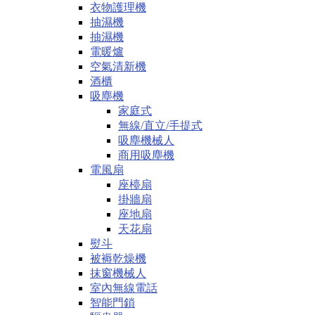
衣物護理機
抽濕機
抽濕機
電暖爐
空氣清新機
酒櫃
吸塵機
家庭式
無線/直立/手提式
吸塵機械人
商用吸塵機
電風扇
座檯扇
掛牆扇
座地扇
天花扇
熨斗
被褥乾燥機
抹窗機械人
室內無線電話
智能門鎖