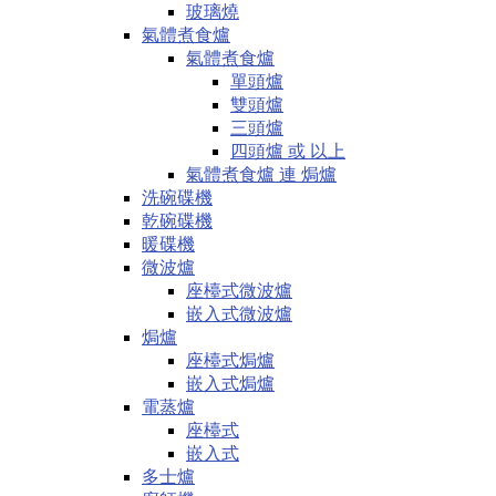
玻璃燒
氣體煮食爐
氣體煮食爐
單頭爐
雙頭爐
三頭爐
四頭爐 或 以上
氣體煮食爐 連 焗爐
洗碗碟機
乾碗碟機
暖碟機
微波爐
座檯式微波爐
嵌入式微波爐
焗爐
座檯式焗爐
嵌入式焗爐
電蒸爐
座檯式
嵌入式
多士爐