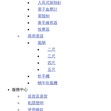
入耳式探熱針
電子血壓計
電鬚刨
鼻毛修剪器
按摩器
商用電器
風閘
二尺
三尺
四尺
五尺
乾手機
蝸牛吹風機
服務中心
送貨及退貨
私隱聲明
使用條款