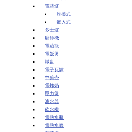
電蒸爐
座檯式
嵌入式
多士爐
廚師機
電蒸籠
電飯煲
燉盅
電子瓦罉
中藥壺
電炸煱
壓力煲
濾水器
飲水機
電熱水瓶
電熱水壺