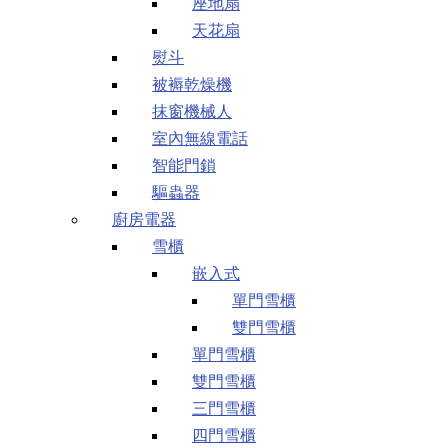
座地扇
天花扇
熨斗
被褥乾燥機
抹窗機械人
室內無線電話
智能門鎖
驅蟲器
廚房電器
雪櫃
嵌入式
單門雪櫃
雙門雪櫃
單門雪櫃
雙門雪櫃
三門雪櫃
四門雪櫃