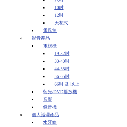
10吋
12吋
天花式
電風筒
影音產品
電視機
19-32吋
33-43吋
44-55吋
56-65吋
66吋 及 以上
藍光/DVD播放機
音響
錄音機
個人護理產品
水牙線