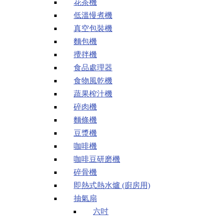
花茶機
低溫慢煮機
真空包裝機
麵包機
攪拌機
食品處理器
食物風乾機
蔬果榨汁機
碎肉機
麵條機
豆漿機
咖啡機
咖啡豆研磨機
碎骨機
即熱式熱水爐 (廚房用)
抽氣扇
六吋