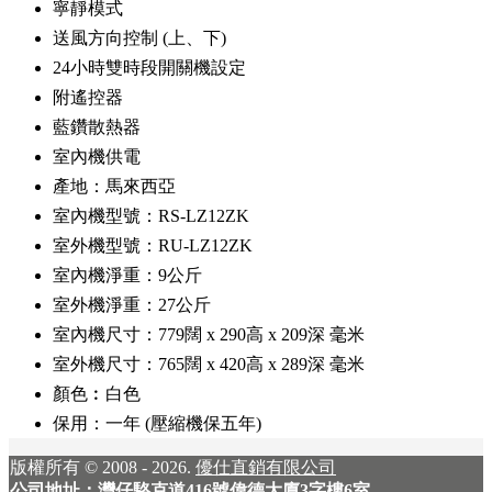
寧靜模式
送風方向控制 (上、下)
24小時雙時段開關機設定
附遙控器
藍鑽散熱器
室內機供電
產地：馬來西亞
室內機型號：RS-LZ12ZK
室外機型號：RU-LZ12ZK
室內機淨重：9公斤
室外機淨重：27公斤
室內機尺寸：779闊 x 290高 x 209深 毫米
室外機尺寸：765闊 x 420高 x 289深 毫米
顏色︰白色
保用：一年 (壓縮機保五年)
版權所有 © 2008 - 2026.
優仕直銷有限公司
公司地址：灣仔駱克道416號偉德大廈3字樓6室