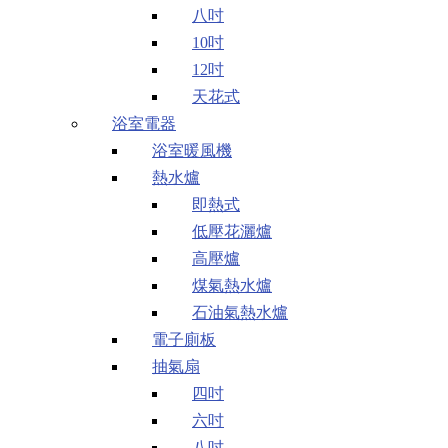
八吋
10吋
12吋
天花式
浴室電器
浴室暖風機
熱水爐
即熱式
低壓花灑爐
高壓爐
煤氣熱水爐
石油氣熱水爐
電子廁板
抽氣扇
四吋
六吋
八吋