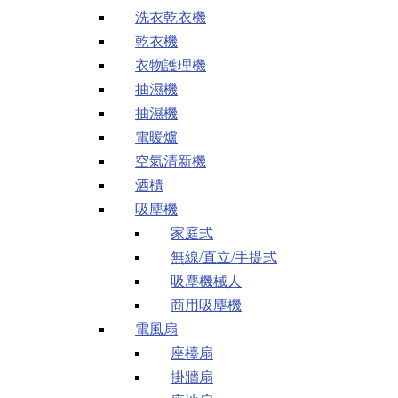
洗衣乾衣機
乾衣機
衣物護理機
抽濕機
抽濕機
電暖爐
空氣清新機
酒櫃
吸塵機
家庭式
無線/直立/手提式
吸塵機械人
商用吸塵機
電風扇
座檯扇
掛牆扇