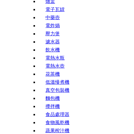
燉盅
電子瓦罉
中藥壺
電炸煱
壓力煲
濾水器
飲水機
電熱水瓶
電熱水壺
花茶機
低溫慢煮機
真空包裝機
麵包機
攪拌機
食品處理器
食物風乾機
蔬果榨汁機