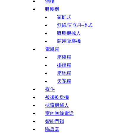
酒櫃
吸塵機
家庭式
無線/直立/手提式
吸塵機械人
商用吸塵機
電風扇
座檯扇
掛牆扇
座地扇
天花扇
熨斗
被褥乾燥機
抹窗機械人
室內無線電話
智能門鎖
驅蟲器