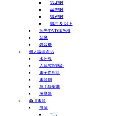
33-43吋
44-55吋
56-65吋
66吋 及 以上
藍光/DVD播放機
音響
錄音機
個人護理產品
水牙線
入耳式探熱針
電子血壓計
電鬚刨
鼻毛修剪器
按摩器
商用電器
風閘
二尺