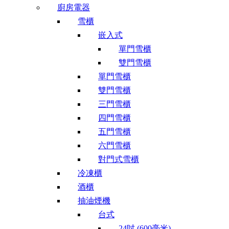
廚房電器
雪櫃
嵌入式
單門雪櫃
雙門雪櫃
單門雪櫃
雙門雪櫃
三門雪櫃
四門雪櫃
五門雪櫃
六門雪櫃
對門式雪櫃
冷凍櫃
酒櫃
抽油煙機
台式
24吋 (600毫米)