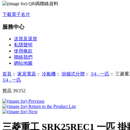
下載電子名片
服務中心
送貨及退貨
私隱聲明
使用條款
聯絡我們
網站地圖
首頁
::
家居電器
::
冷氣機
::
掛牆式分體
::
3/4 - 一匹
:: 三菱重
3/4 - 一匹
貨品 39/252
三菱重工 SRK25REC1 一匹 