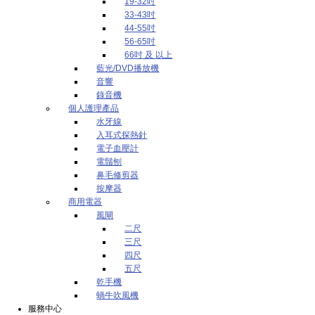
19-32吋
33-43吋
44-55吋
56-65吋
66吋 及 以上
藍光/DVD播放機
音響
錄音機
個人護理產品
水牙線
入耳式探熱針
電子血壓計
電鬚刨
鼻毛修剪器
按摩器
商用電器
風閘
二尺
三尺
四尺
五尺
乾手機
蝸牛吹風機
服務中心