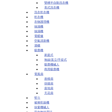
雙糟半自動洗衣機
美式洗衣機
洗衣乾衣機
乾衣機
衣物護理機
抽濕機
抽濕機
電暖爐
空氣清新機
酒櫃
吸塵機
家庭式
無線/直立/手提式
吸塵機械人
商用吸塵機
電風扇
座檯扇
掛牆扇
座地扇
天花扇
熨斗
被褥乾燥機
抹窗機械人
室內無線電話