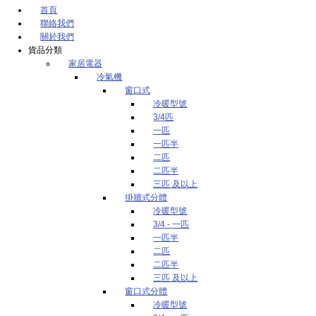
首頁
聯絡我們
關於我們
貨品分類
家居電器
冷氣機
窗口式
冷暖型號
3/4匹
一匹
一匹半
二匹
二匹半
三匹 及以上
掛牆式分體
冷暖型號
3/4 - 一匹
一匹半
二匹
二匹半
三匹 及以上
窗口式分體
冷暖型號