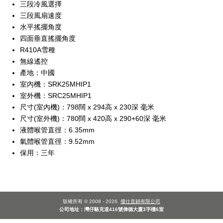
三段冷風選擇
三段風扇速度
水平搖擺角度
四面垂直搖擺角度
R410A雪種
無線遙控
產地：中國
室內機：SRK25MHIP1
室外機：SRC25MHIP1
尺寸(室內機)：798闊 x 294高 x 230深 毫米
尺寸(室外機)：780闊 x 420高 x 290+60深 毫米
液體喉管直徑：6.35mm
氣體喉管直徑：9.52mm
保用：三年
版權所有 © 2008 - 2026.
優仕直銷有限公司
公司地址：灣仔駱克道416號偉德大廈3字樓6室