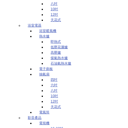
八吋
10吋
12吋
天花式
浴室電器
浴室暖風機
熱水爐
即熱式
低壓花灑爐
高壓爐
煤氣熱水爐
石油氣熱水爐
電子廁板
抽氣扇
四吋
六吋
八吋
10吋
12吋
天花式
電風筒
影音產品
電視機