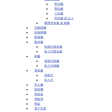
單頭爐
雙頭爐
三頭爐
四頭爐 或 以上
氣體煮食爐 連 焗爐
洗碗碟機
乾碗碟機
暖碟機
微波爐
座檯式微波爐
嵌入式微波爐
焗爐
座檯式焗爐
嵌入式焗爐
電蒸爐
座檯式
嵌入式
多士爐
廚師機
電蒸籠
電飯煲
燉盅
電子瓦罉