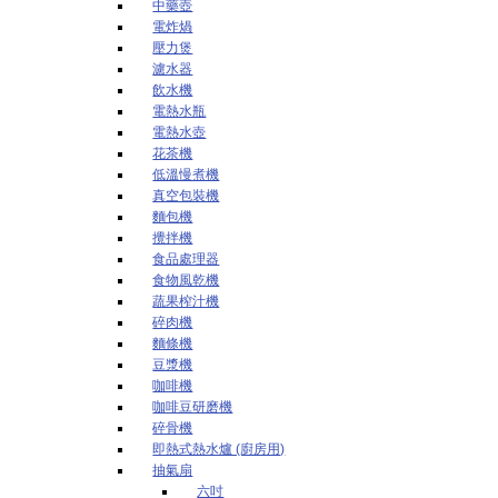
中藥壺
電炸煱
壓力煲
濾水器
飲水機
電熱水瓶
電熱水壺
花茶機
低溫慢煮機
真空包裝機
麵包機
攪拌機
食品處理器
食物風乾機
蔬果榨汁機
碎肉機
麵條機
豆漿機
咖啡機
咖啡豆研磨機
碎骨機
即熱式熱水爐 (廚房用)
抽氣扇
六吋