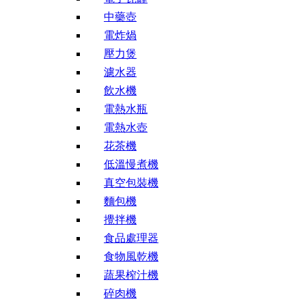
中藥壺
電炸煱
壓力煲
濾水器
飲水機
電熱水瓶
電熱水壺
花茶機
低溫慢煮機
真空包裝機
麵包機
攪拌機
食品處理器
食物風乾機
蔬果榨汁機
碎肉機