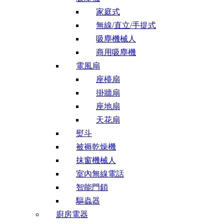
家庭式
無線/直立/手提式
吸塵機械人
商用吸塵機
電風扇
座檯扇
掛牆扇
座地扇
天花扇
熨斗
被褥乾燥機
抹窗機械人
室內無線電話
智能門鎖
驅蟲器
廚房電器