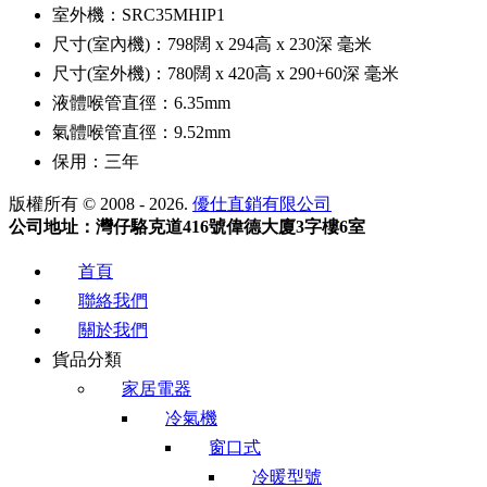
室外機：SRC35MHIP1
尺寸(室內機)：798闊 x 294高 x 230深 毫米
尺寸(室外機)：780闊 x 420高 x 290+60深 毫米
液體喉管直徑：6.35mm
氣體喉管直徑：9.52mm
保用：三年
版權所有 © 2008 - 2026.
優仕直銷有限公司
公司地址：灣仔駱克道416號偉德大廈3字樓6室
首頁
聯絡我們
關於我們
貨品分類
家居電器
冷氣機
窗口式
冷暖型號