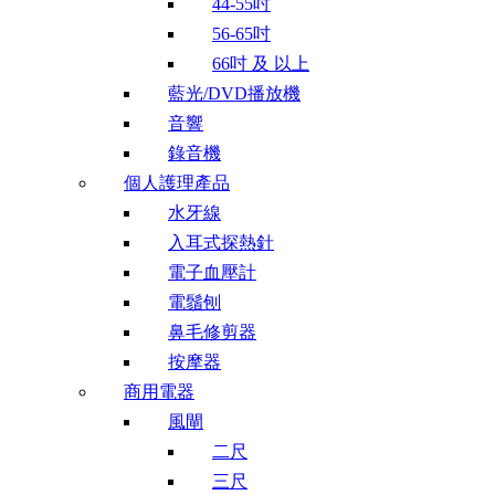
44-55吋
56-65吋
66吋 及 以上
藍光/DVD播放機
音響
錄音機
個人護理產品
水牙線
入耳式探熱針
電子血壓計
電鬚刨
鼻毛修剪器
按摩器
商用電器
風閘
二尺
三尺