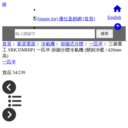
English
首頁
::
家居電器
::
冷氣機
::
掛牆式分體
::
一匹半
:: 三菱重
工 SRK35MHIP1 一匹半 掛牆分體冷氣機 (變頻冷暖 / 420mm
高)
一匹半
貨品 54/239