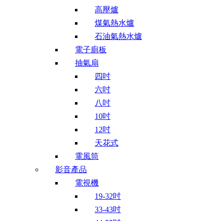
高壓爐
煤氣熱水爐
石油氣熱水爐
電子廁板
抽氣扇
四吋
六吋
八吋
10吋
12吋
天花式
電風筒
影音產品
電視機
19-32吋
33-43吋