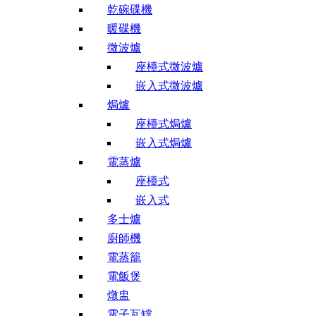
乾碗碟機
暖碟機
微波爐
座檯式微波爐
嵌入式微波爐
焗爐
座檯式焗爐
嵌入式焗爐
電蒸爐
座檯式
嵌入式
多士爐
廚師機
電蒸籠
電飯煲
燉盅
電子瓦罉