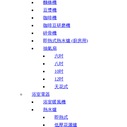
麵條機
豆漿機
咖啡機
咖啡豆研磨機
碎骨機
即熱式熱水爐 (廚房用)
抽氣扇
六吋
八吋
10吋
12吋
天花式
浴室電器
浴室暖風機
熱水爐
即熱式
低壓花灑爐