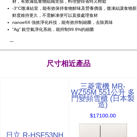
材，有效減低食物組織受損，料理變得省時又輕鬆
-3°C微凍結室，能有效保持食物鮮味及營養價值，微凍結讓食物新
鮮度維持更久，不需解凍便可以直接處理食材
nanoe®X 強效淨化科技，能有效抑制細菌，去除異味
"Ag" 銀空氣淨化系統，能抑制99.9%的細菌
...
尺寸相近產品
三菱電機 MR-
WZ55M 551公升 多
門變頻雪櫃 (日本製
造)
$17100.00
日立 R-HSF53NH