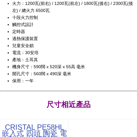
火力：1200瓦(前右) / 1200瓦(前左) / 1800瓦(後右) / 2300瓦(後
左) / 總火力 6500瓦
十段火力控制
觸控式設計
定時器
過熱保護裝置
兒童安全鎖
電流：30安培
產地：土耳其
機身尺寸：590闊 x 520深 x 55高 毫米
開孔尺寸：560闊 x 490深 毫米
保用：一年
尺寸相近產品
CRISTAL PE58HL
嵌入式 四頭 陶瓷 電