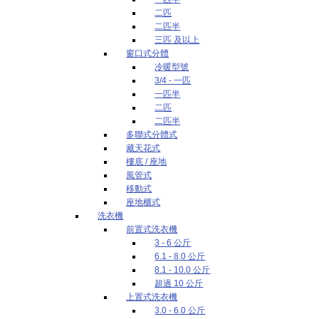
二匹
二匹半
三匹 及以上
窗口式分體
冷暖型號
3/4 - 一匹
一匹半
二匹
二匹半
多聯式分體式
藏天花式
樓底 / 座地
風管式
移動式
座地櫃式
洗衣機
前置式洗衣機
3 - 6 公斤
6.1 - 8.0 公斤
8.1 - 10.0 公斤
超過 10 公斤
上置式洗衣機
3.0 - 6.0 公斤