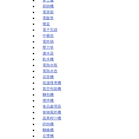
多士爐
廚師機
電蒸籠
電飯煲
燉盅
電子瓦罉
中藥壺
電炸煱
壓力煲
濾水器
飲水機
電熱水瓶
電熱水壺
花茶機
低溫慢煮機
真空包裝機
麵包機
攪拌機
食品處理器
食物風乾機
蔬果榨汁機
碎肉機
麵條機
豆漿機