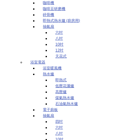
咖啡機
咖啡豆研磨機
碎骨機
即熱式熱水爐 (廚房用)
抽氣扇
六吋
八吋
10吋
12吋
天花式
浴室電器
浴室暖風機
熱水爐
即熱式
低壓花灑爐
高壓爐
煤氣熱水爐
石油氣熱水爐
電子廁板
抽氣扇
四吋
六吋
八吋
10吋