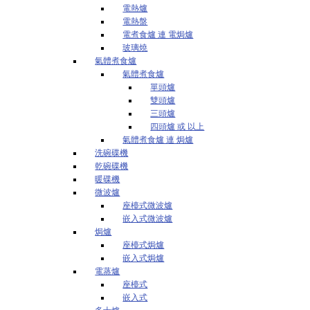
電熱爐
電熱盤
電煮食爐 連 電焗爐
玻璃燒
氣體煮食爐
氣體煮食爐
單頭爐
雙頭爐
三頭爐
四頭爐 或 以上
氣體煮食爐 連 焗爐
洗碗碟機
乾碗碟機
暖碟機
微波爐
座檯式微波爐
嵌入式微波爐
焗爐
座檯式焗爐
嵌入式焗爐
電蒸爐
座檯式
嵌入式