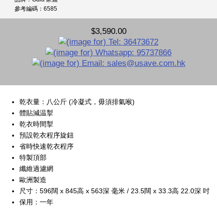
參考編碼：6585
$3,590.00
乾衣量：八公斤 (冷凝式，毋須排氣喉)
體貼減温掣
乾衣時間掣
預設乾衣程序旋鈕
省時快速乾衣程序
特製頂部
纖維過濾網
歐洲製造
尺寸：596闊 x 845高 x 563深 毫米 / 23.5闊 x 33.3高 22.0深 吋
保用：一年