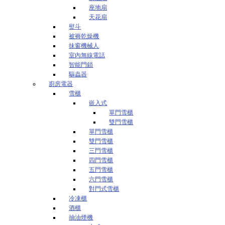
座地扇
天花扇
熨斗
被褥乾燥機
抹窗機械人
室內無線電話
智能門鎖
驅蟲器
廚房電器
雪櫃
嵌入式
單門雪櫃
雙門雪櫃
單門雪櫃
雙門雪櫃
三門雪櫃
四門雪櫃
五門雪櫃
六門雪櫃
對門式雪櫃
冷凍櫃
酒櫃
抽油煙機