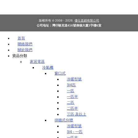
版權所有 © 2008 - 2026.
優仕直銷有限公司
公司地址：灣仔駱克道416號偉德大廈3字樓6室
首頁
聯絡我們
關於我們
貨品分類
家居電器
冷氣機
窗口式
冷暖型號
3/4匹
一匹
一匹半
二匹
二匹半
三匹 及以上
掛牆式分體
冷暖型號
3/4 - 一匹
一匹半