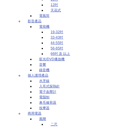
12吋
天花式
電風筒
影音產品
電視機
19-32吋
33-43吋
44-55吋
56-65吋
66吋 及 以上
藍光/DVD播放機
音響
錄音機
個人護理產品
水牙線
入耳式探熱針
電子血壓計
電鬚刨
鼻毛修剪器
按摩器
商用電器
風閘
二尺