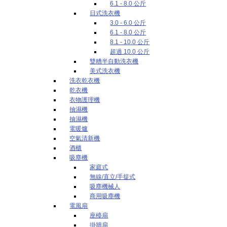
6.1 - 8.0 公斤
日式洗衣機
3.0 - 6.0 公斤
6.1 - 8.0 公斤
8.1 - 10.0 公斤
超過 10.0 公斤
雙糟半自動洗衣機
美式洗衣機
洗衣乾衣機
乾衣機
衣物護理機
抽濕機
抽濕機
電暖爐
空氣清新機
酒櫃
吸塵機
家庭式
無線/直立/手提式
吸塵機械人
商用吸塵機
電風扇
座檯扇
掛牆扇