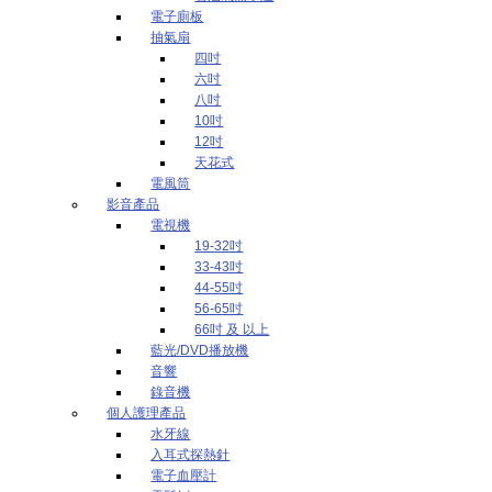
電子廁板
抽氣扇
四吋
六吋
八吋
10吋
12吋
天花式
電風筒
影音產品
電視機
19-32吋
33-43吋
44-55吋
56-65吋
66吋 及 以上
藍光/DVD播放機
音響
錄音機
個人護理產品
水牙線
入耳式探熱針
電子血壓計