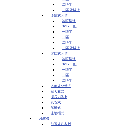
二匹半
三匹 及以上
掛牆式分體
冷暖型號
3/4 - 一匹
一匹半
二匹
二匹半
三匹 及以上
窗口式分體
冷暖型號
3/4 - 一匹
一匹半
二匹
二匹半
多聯式分體式
藏天花式
樓底 / 座地
風管式
移動式
座地櫃式
洗衣機
前置式洗衣機