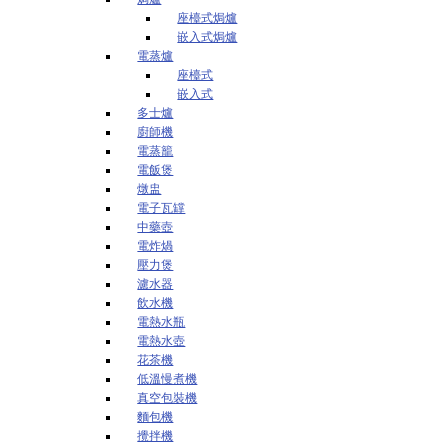
座檯式焗爐
嵌入式焗爐
電蒸爐
座檯式
嵌入式
多士爐
廚師機
電蒸籠
電飯煲
燉盅
電子瓦罉
中藥壺
電炸煱
壓力煲
濾水器
飲水機
電熱水瓶
電熱水壺
花茶機
低溫慢煮機
真空包裝機
麵包機
攪拌機