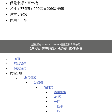
供電來源：室外機
尺寸：779闊 x 290高 x 209深 毫米
淨重：9公斤
保用：一年
版權所有 © 2008 - 2026.
優仕直銷有限公司
公司地址：灣仔駱克道416號偉德大廈3字樓6室
首頁
聯絡我們
關於我們
貨品分類
家居電器
冷氣機
窗口式
冷暖型號
3/4匹
一匹
一匹半
二匹