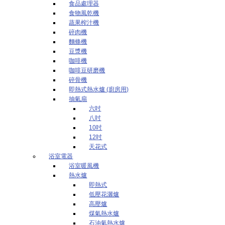
食品處理器
食物風乾機
蔬果榨汁機
碎肉機
麵條機
豆漿機
咖啡機
咖啡豆研磨機
碎骨機
即熱式熱水爐 (廚房用)
抽氣扇
六吋
八吋
10吋
12吋
天花式
浴室電器
浴室暖風機
熱水爐
即熱式
低壓花灑爐
高壓爐
煤氣熱水爐
石油氣熱水爐