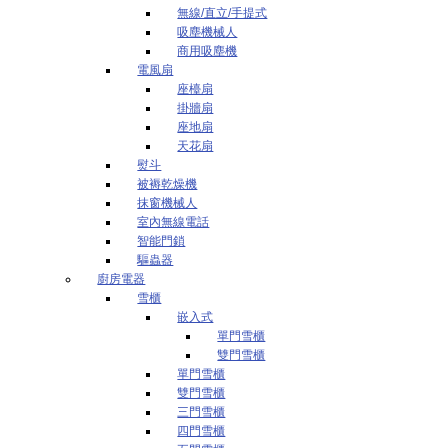
無線/直立/手提式
吸塵機械人
商用吸塵機
電風扇
座檯扇
掛牆扇
座地扇
天花扇
熨斗
被褥乾燥機
抹窗機械人
室內無線電話
智能門鎖
驅蟲器
廚房電器
雪櫃
嵌入式
單門雪櫃
雙門雪櫃
單門雪櫃
雙門雪櫃
三門雪櫃
四門雪櫃