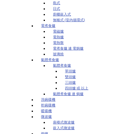
島式
日式
廚櫃嵌入式
無喉式 (室內循環式)
電煮食爐
電磁爐
電熱爐
電熱盤
電煮食爐 連 電焗爐
玻璃燒
氣體煮食爐
氣體煮食爐
單頭爐
雙頭爐
三頭爐
四頭爐 或 以上
氣體煮食爐 連 焗爐
洗碗碟機
乾碗碟機
暖碟機
微波爐
座檯式微波爐
嵌入式微波爐
焗爐