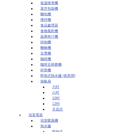
低溫慢煮機
真空包裝機
麵包機
攪拌機
食品處理器
食物風乾機
蔬果榨汁機
碎肉機
麵條機
豆漿機
咖啡機
咖啡豆研磨機
碎骨機
即熱式熱水爐 (廚房用)
抽氣扇
六吋
八吋
10吋
12吋
天花式
浴室電器
浴室暖風機
熱水爐
即熱式