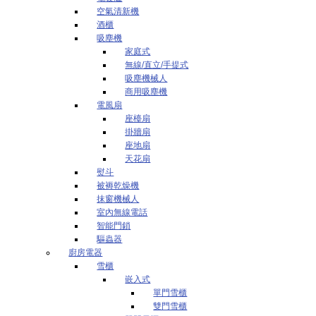
空氣清新機
酒櫃
吸塵機
家庭式
無線/直立/手提式
吸塵機械人
商用吸塵機
電風扇
座檯扇
掛牆扇
座地扇
天花扇
熨斗
被褥乾燥機
抹窗機械人
室內無線電話
智能門鎖
驅蟲器
廚房電器
雪櫃
嵌入式
單門雪櫃
雙門雪櫃