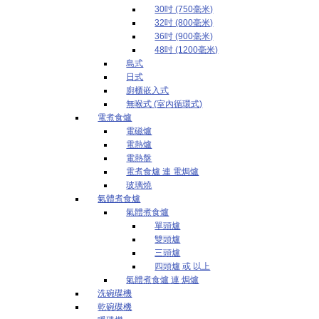
30吋 (750毫米)
32吋 (800毫米)
36吋 (900毫米)
48吋 (1200毫米)
島式
日式
廚櫃嵌入式
無喉式 (室內循環式)
電煮食爐
電磁爐
電熱爐
電熱盤
電煮食爐 連 電焗爐
玻璃燒
氣體煮食爐
氣體煮食爐
單頭爐
雙頭爐
三頭爐
四頭爐 或 以上
氣體煮食爐 連 焗爐
洗碗碟機
乾碗碟機