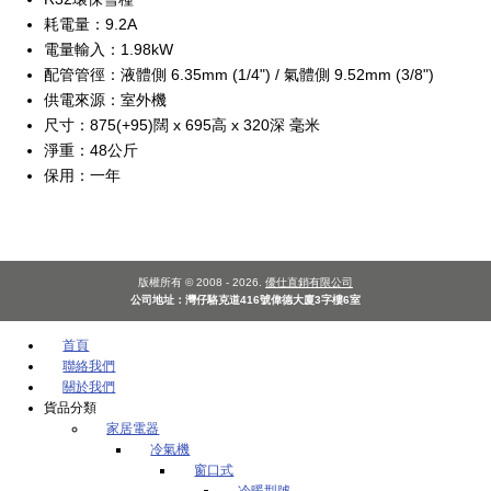
耗電量：9.2A
電量輸入：1.98kW
配管管徑：液體側 6.35mm (1/4") / 氣體側 9.52mm (3/8")
供電來源：室外機
尺寸：875(+95)闊 x 695高 x 320深 毫米
淨重：48公斤
保用：一年
版權所有 © 2008 - 2026.
優仕直銷有限公司
公司地址：灣仔駱克道416號偉德大廈3字樓6室
首頁
聯絡我們
關於我們
貨品分類
家居電器
冷氣機
窗口式
冷暖型號