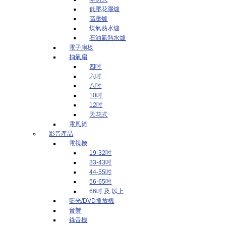
低壓花灑爐
高壓爐
煤氣熱水爐
石油氣熱水爐
電子廁板
抽氣扇
四吋
六吋
八吋
10吋
12吋
天花式
電風筒
影音產品
電視機
19-32吋
33-43吋
44-55吋
56-65吋
66吋 及 以上
藍光/DVD播放機
音響
錄音機