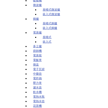
暖碟機
微波爐
座檯式微波爐
嵌入式微波爐
焗爐
座檯式焗爐
嵌入式焗爐
電蒸爐
座檯式
嵌入式
多士爐
廚師機
電蒸籠
電飯煲
燉盅
電子瓦罉
中藥壺
電炸煱
壓力煲
濾水器
飲水機
電熱水瓶
電熱水壺
花茶機