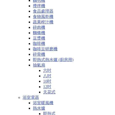
麵包機
攪拌機
食品處理器
食物風乾機
蔬果榨汁機
碎肉機
麵條機
豆漿機
咖啡機
咖啡豆研磨機
碎骨機
即熱式熱水爐 (廚房用)
抽氣扇
六吋
八吋
10吋
12吋
天花式
浴室電器
浴室暖風機
熱水爐
即熱式