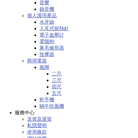
音響
錄音機
個人護理產品
水牙線
入耳式探熱針
電子血壓計
電鬚刨
鼻毛修剪器
按摩器
商用電器
風閘
二尺
三尺
四尺
五尺
乾手機
蝸牛吹風機
服務中心
送貨及退貨
私隱聲明
使用條款