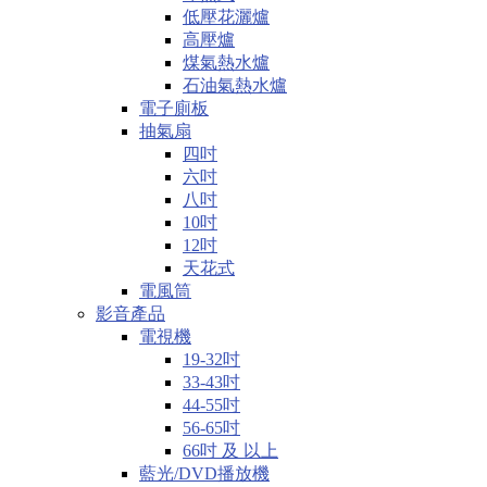
低壓花灑爐
高壓爐
煤氣熱水爐
石油氣熱水爐
電子廁板
抽氣扇
四吋
六吋
八吋
10吋
12吋
天花式
電風筒
影音產品
電視機
19-32吋
33-43吋
44-55吋
56-65吋
66吋 及 以上
藍光/DVD播放機