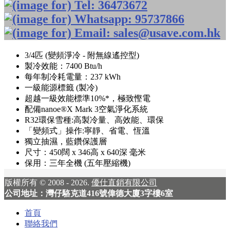
3/4匹 (變頻淨冷 - 附無線遙控型)
製冷效能：7400 Btu/h
每年制冷耗電量：237 kWh
一級能源標籤 (製冷)
超越一級效能標準10%*，極致慳電
配備nanoe®X Mark 3空氣淨化系統
R32環保雪種:高製冷量、高效能、環保
「變頻式」操作:寧靜、省電、恆溫
獨立抽濕，藍鑽保護層
尺寸：450闊 x 346高 x 640深 毫米
保用：三年全機 (五年壓縮機)
版權所有 © 2008 - 2026.
優仕直銷有限公司
公司地址：灣仔駱克道416號偉德大廈3字樓6室
首頁
聯絡我們