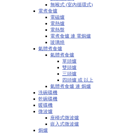
無喉式 (室內循環式)
電煮食爐
電磁爐
電熱爐
電熱盤
電煮食爐 連 電焗爐
玻璃燒
氣體煮食爐
氣體煮食爐
單頭爐
雙頭爐
三頭爐
四頭爐 或 以上
氣體煮食爐 連 焗爐
洗碗碟機
乾碗碟機
暖碟機
微波爐
座檯式微波爐
嵌入式微波爐
焗爐