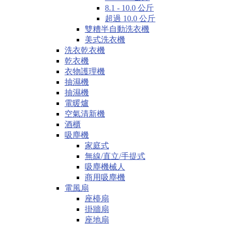
8.1 - 10.0 公斤
超過 10.0 公斤
雙糟半自動洗衣機
美式洗衣機
洗衣乾衣機
乾衣機
衣物護理機
抽濕機
抽濕機
電暖爐
空氣清新機
酒櫃
吸塵機
家庭式
無線/直立/手提式
吸塵機械人
商用吸塵機
電風扇
座檯扇
掛牆扇
座地扇