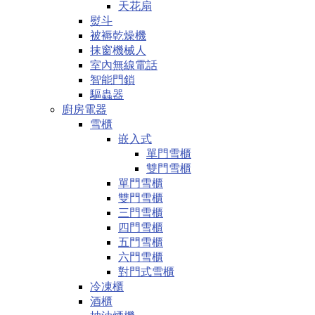
天花扇
熨斗
被褥乾燥機
抹窗機械人
室內無線電話
智能門鎖
驅蟲器
廚房電器
雪櫃
嵌入式
單門雪櫃
雙門雪櫃
單門雪櫃
雙門雪櫃
三門雪櫃
四門雪櫃
五門雪櫃
六門雪櫃
對門式雪櫃
冷凍櫃
酒櫃