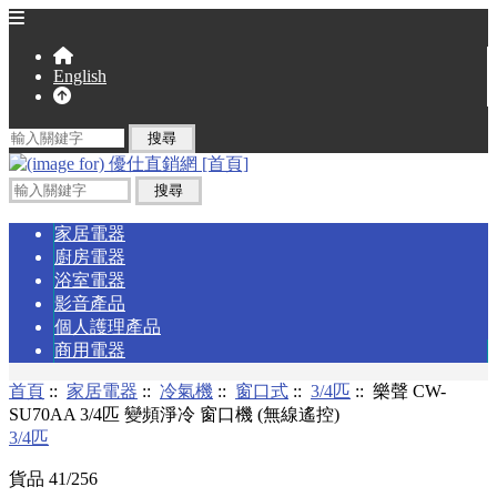
English
家居電器
廚房電器
浴室電器
影音產品
個人護理產品
商用電器
首頁
::
家居電器
::
冷氣機
::
窗口式
::
3/4匹
:: 樂聲 CW-
SU70AA 3/4匹 變頻淨冷 窗口機 (無線遙控)
3/4匹
貨品 41/256