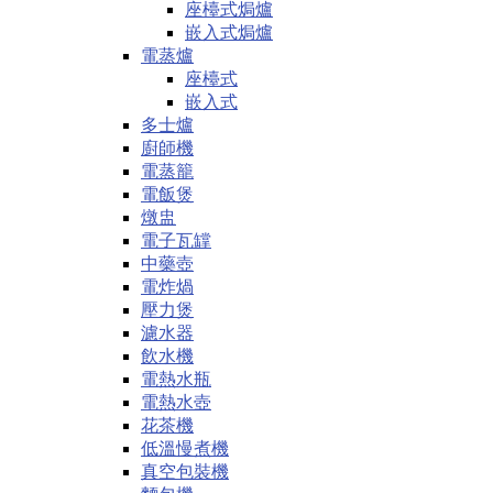
座檯式焗爐
嵌入式焗爐
電蒸爐
座檯式
嵌入式
多士爐
廚師機
電蒸籠
電飯煲
燉盅
電子瓦罉
中藥壺
電炸煱
壓力煲
濾水器
飲水機
電熱水瓶
電熱水壺
花茶機
低溫慢煮機
真空包裝機