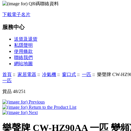
下載電子名片
服務中心
送貨及退貨
私隱聲明
使用條款
聯絡我們
網站地圖
首頁
::
家居電器
::
冷氣機
::
窗口式
::
一匹
:: 樂聲牌 CW-HZ
一匹
貨品 48/251
樂聲牌 CW-HZ90AA 一匹 變頻