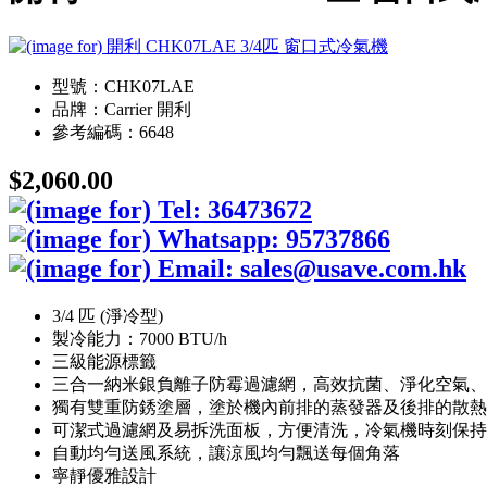
型號：CHK07LAE
品牌：Carrier 開利
參考編碼：6648
$2,060.00
3/4 匹 (淨冷型)
製冷能力：7000 BTU/h
三級能源標籤
三合一納米銀負離子防霉過濾網，高效抗菌、淨化空氣、
獨有雙重防銹塗層，塗於機內前排的蒸發器及後排的散熱
可潔式過濾網及易拆洗面板，方便清洗，冷氣機時刻保持
自動均勻送風系統，讓涼風均勻飄送每個角落
寧靜優雅設計