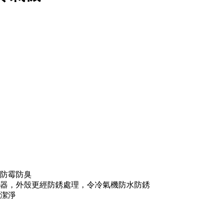
防霉防臭
器，外殼更經防銹處理，令冷氣機防水防銹
潔淨