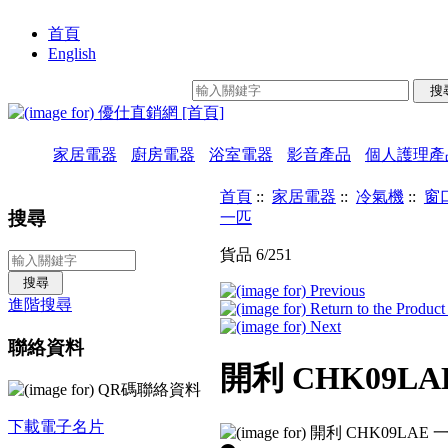
首頁
English
家居電器
廚房電器
浴室電器
影音產品
個人護理產
首頁
::
家居電器
::
冷氣機
::
窗
搜尋
一匹
貨品 6/251
進階搜尋
聯絡資料
開利 CHK09L
下載電子名片