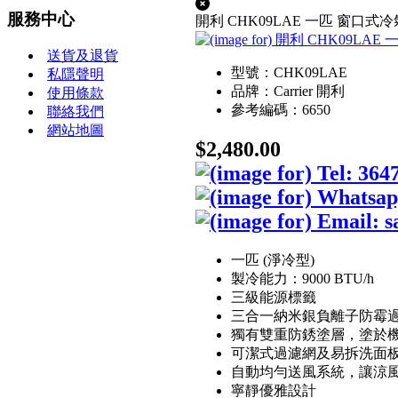
服務中心
開利 CHK09LAE 一匹 窗口式
送貨及退貨
型號：CHK09LAE
私隱聲明
品牌：Carrier 開利
使用條款
參考編碼：6650
聯絡我們
網站地圖
$2,480.00
一匹 (淨冷型)
製冷能力：9000 BTU/h
三級能源標籤
三合一納米銀負離子防霉
獨有雙重防銹塗層，塗於
可潔式過濾網及易拆洗面
自動均勻送風系統，讓涼
寧靜優雅設計