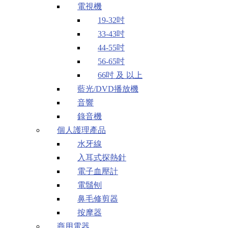
電視機
19-32吋
33-43吋
44-55吋
56-65吋
66吋 及 以上
藍光/DVD播放機
音響
錄音機
個人護理產品
水牙線
入耳式探熱針
電子血壓計
電鬚刨
鼻毛修剪器
按摩器
商用電器