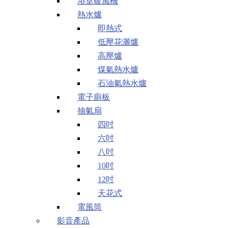
浴室暖風機
熱水爐
即熱式
低壓花灑爐
高壓爐
煤氣熱水爐
石油氣熱水爐
電子廁板
抽氣扇
四吋
六吋
八吋
10吋
12吋
天花式
電風筒
影音產品