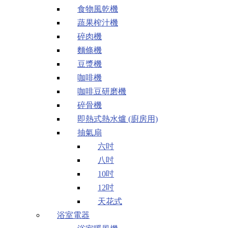
食物風乾機
蔬果榨汁機
碎肉機
麵條機
豆漿機
咖啡機
咖啡豆研磨機
碎骨機
即熱式熱水爐 (廚房用)
抽氣扇
六吋
八吋
10吋
12吋
天花式
浴室電器