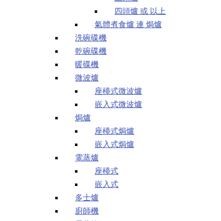
四頭爐 或 以上
氣體煮食爐 連 焗爐
洗碗碟機
乾碗碟機
暖碟機
微波爐
座檯式微波爐
嵌入式微波爐
焗爐
座檯式焗爐
嵌入式焗爐
電蒸爐
座檯式
嵌入式
多士爐
廚師機