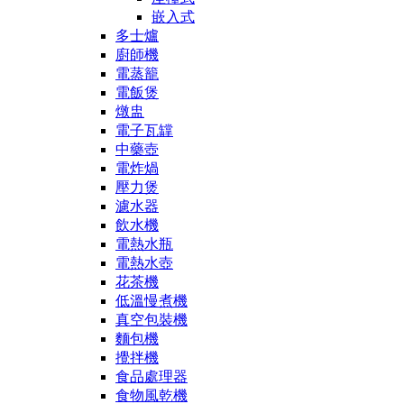
嵌入式
多士爐
廚師機
電蒸籠
電飯煲
燉盅
電子瓦罉
中藥壺
電炸煱
壓力煲
濾水器
飲水機
電熱水瓶
電熱水壺
花茶機
低溫慢煮機
真空包裝機
麵包機
攪拌機
食品處理器
食物風乾機