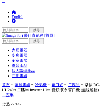
English
家居電器
廚房電器
浴室電器
影音產品
個人護理產品
商用電器
首頁
::
家居電器
::
冷氣機
::
窗口式
::
二匹半
:: 樂信 RC-
HU240A 二匹半 Inverter Ultra 變頻淨冷 窗口機 (無線遙控)
二匹半
貨品 27/147