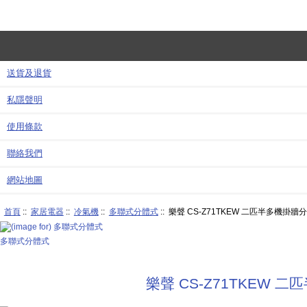
送貨及退貨
私隱聲明
使用條款
聯絡我們
網站地圖
首頁
::
家居電器
::
冷氣機
::
多聯式分體式
:: 樂聲 CS-Z71TKEW 二匹半多機掛
多聯式分體式
樂聲 CS-Z71TKEW 