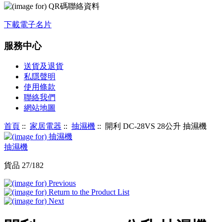
下載電子名片
服務中心
送貨及退貨
私隱聲明
使用條款
聯絡我們
網站地圖
首頁
::
家居電器
::
抽濕機
:: 開利 DC-28VS 28公升 抽濕機
抽濕機
貨品 27/182