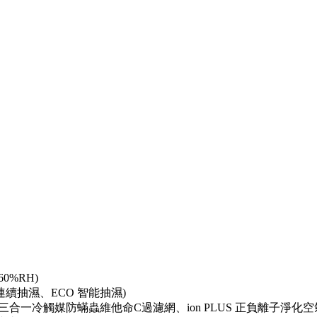
60%RH)
e 連續抽濕、ECO 智能抽濕)
一冷觸媒防蟎蟲維他命C過濾網、ion PLUS 正負離子淨化空氣、U