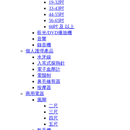
19-32吋
33-43吋
44-55吋
56-65吋
66吋 及 以上
藍光/DVD播放機
音響
錄音機
個人護理產品
水牙線
入耳式探熱針
電子血壓計
電鬚刨
鼻毛修剪器
按摩器
商用電器
風閘
二尺
三尺
四尺
五尺