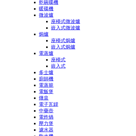
乾碗碟機
暖碟機
微波爐
座檯式微波爐
嵌入式微波爐
焗爐
座檯式焗爐
嵌入式焗爐
電蒸爐
座檯式
嵌入式
多士爐
廚師機
電蒸籠
電飯煲
燉盅
電子瓦罉
中藥壺
電炸煱
壓力煲
濾水器