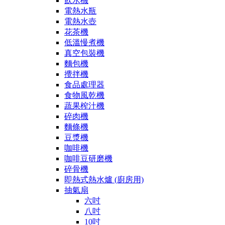
飲水機
電熱水瓶
電熱水壺
花茶機
低溫慢煮機
真空包裝機
麵包機
攪拌機
食品處理器
食物風乾機
蔬果榨汁機
碎肉機
麵條機
豆漿機
咖啡機
咖啡豆研磨機
碎骨機
即熱式熱水爐 (廚房用)
抽氣扇
六吋
八吋
10吋