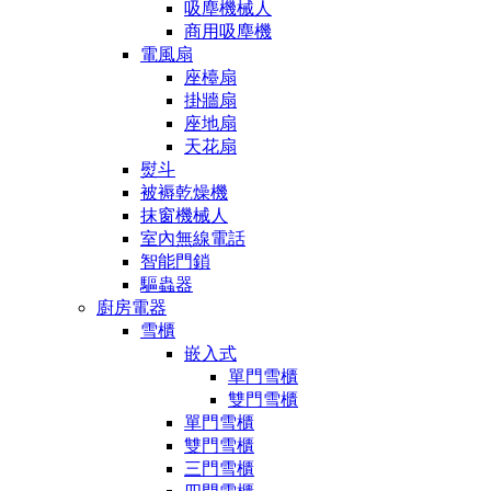
吸塵機械人
商用吸塵機
電風扇
座檯扇
掛牆扇
座地扇
天花扇
熨斗
被褥乾燥機
抹窗機械人
室內無線電話
智能門鎖
驅蟲器
廚房電器
雪櫃
嵌入式
單門雪櫃
雙門雪櫃
單門雪櫃
雙門雪櫃
三門雪櫃