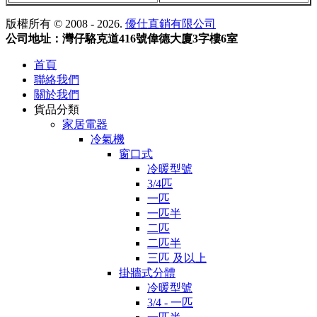
版權所有 © 2008 - 2026.
優仕直銷有限公司
公司地址：灣仔駱克道416號偉德大廈3字樓6室
首頁
聯絡我們
關於我們
貨品分類
家居電器
冷氣機
窗口式
冷暖型號
3/4匹
一匹
一匹半
二匹
二匹半
三匹 及以上
掛牆式分體
冷暖型號
3/4 - 一匹