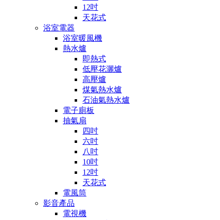
12吋
天花式
浴室電器
浴室暖風機
熱水爐
即熱式
低壓花灑爐
高壓爐
煤氣熱水爐
石油氣熱水爐
電子廁板
抽氣扇
四吋
六吋
八吋
10吋
12吋
天花式
電風筒
影音產品
電視機