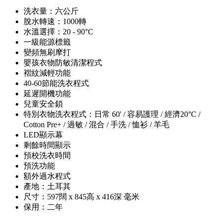
洗衣量：六公斤
脫水轉速：1000轉
水溫選擇：20 - 90°C
一級能源標籤
變頻無刷摩打
嬰孩衣物防敏清潔程式
褶紋減輕功能
40-60節能洗衣程式
延遲開機功能
兒童安全鎖
特別衣物洗衣程式：日常 60' / 容易護理 / 經濟20°C /
Cotton Pre+ / 過敏 / 混合 / 手洗 / 恤衫 / 羊毛
LED顯示幕
剩餘時間顯示
預校洗衣時間
預洗功能
額外過水程式
產地：土耳其
尺寸：597闊 x 845高 x 416深 毫米
保用：二年