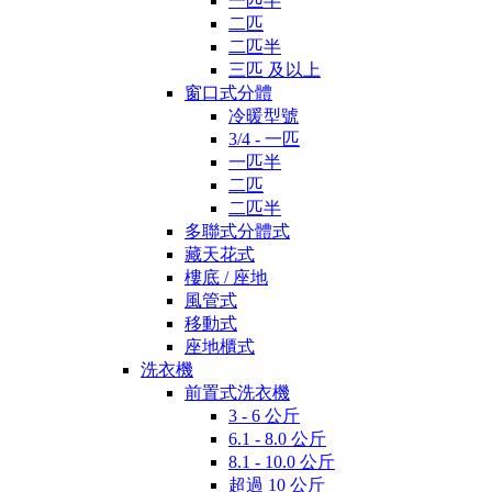
一匹半
二匹
二匹半
三匹 及以上
窗口式分體
冷暖型號
3/4 - 一匹
一匹半
二匹
二匹半
多聯式分體式
藏天花式
樓底 / 座地
風管式
移動式
座地櫃式
洗衣機
前置式洗衣機
3 - 6 公斤
6.1 - 8.0 公斤
8.1 - 10.0 公斤
超過 10 公斤