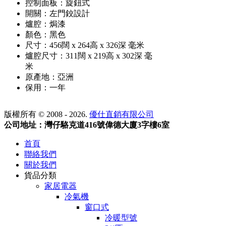
控制面板：旋鈕式
開關：左門鉸設計
爐腔：焗漆
顏色：黑色
尺寸：456闊 x 264高 x 326深 毫米
爐腔尺寸：311闊 x 219高 x 302深 毫
米
原產地：亞洲
保用：一年
版權所有 © 2008 - 2026.
優仕直銷有限公司
公司地址：灣仔駱克道416號偉德大廈3字樓6室
首頁
聯絡我們
關於我們
貨品分類
家居電器
冷氣機
窗口式
冷暖型號