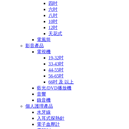
四吋
六吋
八吋
10吋
12吋
天花式
電風筒
影音產品
電視機
19-32吋
33-43吋
44-55吋
56-65吋
66吋 及 以上
藍光/DVD播放機
音響
錄音機
個人護理產品
水牙線
入耳式探熱針
電子血壓計