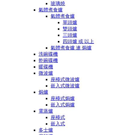
玻璃燒
氣體煮食爐
氣體煮食爐
單頭爐
雙頭爐
三頭爐
四頭爐 或 以上
氣體煮食爐 連 焗爐
洗碗碟機
乾碗碟機
暖碟機
微波爐
座檯式微波爐
嵌入式微波爐
焗爐
座檯式焗爐
嵌入式焗爐
電蒸爐
座檯式
嵌入式
多士爐