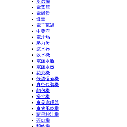
廚師機
電蒸籠
電飯煲
燉盅
電子瓦罉
中藥壺
電炸煱
壓力煲
濾水器
飲水機
電熱水瓶
電熱水壺
花茶機
低溫慢煮機
真空包裝機
麵包機
攪拌機
食品處理器
食物風乾機
蔬果榨汁機
碎肉機
麵條機