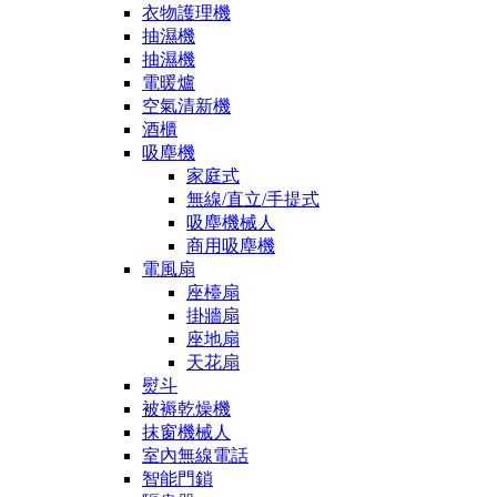
衣物護理機
抽濕機
抽濕機
電暖爐
空氣清新機
酒櫃
吸塵機
家庭式
無線/直立/手提式
吸塵機械人
商用吸塵機
電風扇
座檯扇
掛牆扇
座地扇
天花扇
熨斗
被褥乾燥機
抹窗機械人
室內無線電話
智能門鎖