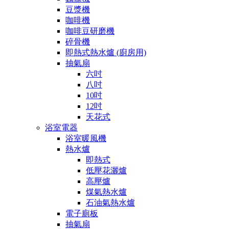
豆漿機
咖啡機
咖啡豆研磨機
碎骨機
即熱式熱水爐 (廚房用)
抽氣扇
六吋
八吋
10吋
12吋
天花式
浴室電器
浴室暖風機
熱水爐
即熱式
低壓花灑爐
高壓爐
煤氣熱水爐
石油氣熱水爐
電子廁板
抽氣扇