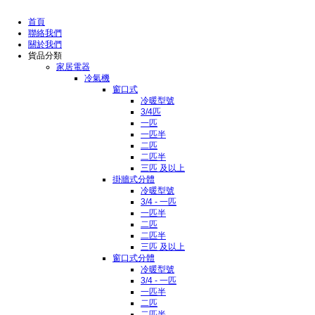
首頁
聯絡我們
關於我們
貨品分類
家居電器
冷氣機
窗口式
冷暖型號
3/4匹
一匹
一匹半
二匹
二匹半
三匹 及以上
掛牆式分體
冷暖型號
3/4 - 一匹
一匹半
二匹
二匹半
三匹 及以上
窗口式分體
冷暖型號
3/4 - 一匹
一匹半
二匹
二匹半