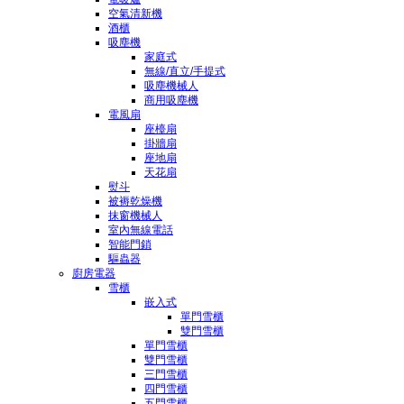
空氣清新機
酒櫃
吸塵機
家庭式
無線/直立/手提式
吸塵機械人
商用吸塵機
電風扇
座檯扇
掛牆扇
座地扇
天花扇
熨斗
被褥乾燥機
抹窗機械人
室內無線電話
智能門鎖
驅蟲器
廚房電器
雪櫃
嵌入式
單門雪櫃
雙門雪櫃
單門雪櫃
雙門雪櫃
三門雪櫃
四門雪櫃
五門雪櫃