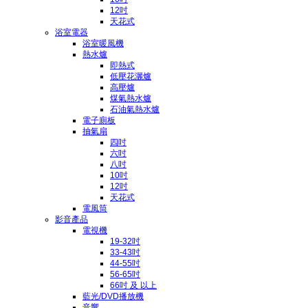
12吋
天花式
浴室電器
浴室暖風機
熱水爐
即熱式
低壓花灑爐
高壓爐
煤氣熱水爐
石油氣熱水爐
電子廁板
抽氣扇
四吋
六吋
八吋
10吋
12吋
天花式
電風筒
影音產品
電視機
19-32吋
33-43吋
44-55吋
56-65吋
66吋 及 以上
藍光/DVD播放機
音響