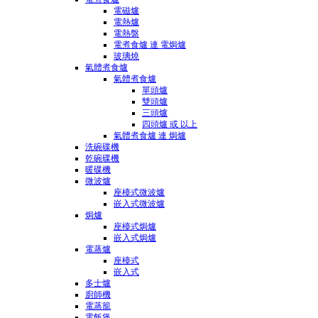
電磁爐
電熱爐
電熱盤
電煮食爐 連 電焗爐
玻璃燒
氣體煮食爐
氣體煮食爐
單頭爐
雙頭爐
三頭爐
四頭爐 或 以上
氣體煮食爐 連 焗爐
洗碗碟機
乾碗碟機
暖碟機
微波爐
座檯式微波爐
嵌入式微波爐
焗爐
座檯式焗爐
嵌入式焗爐
電蒸爐
座檯式
嵌入式
多士爐
廚師機
電蒸籠
電飯煲