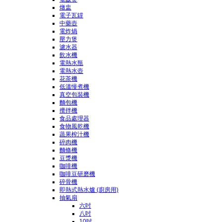
燉盅
電子瓦罉
中藥壺
電炸煱
壓力煲
濾水器
飲水機
電熱水瓶
電熱水壺
花茶機
低溫慢煮機
真空包裝機
麵包機
攪拌機
食品處理器
食物風乾機
蔬果榨汁機
碎肉機
麵條機
豆漿機
咖啡機
咖啡豆研磨機
碎骨機
即熱式熱水爐 (廚房用)
抽氣扇
六吋
八吋
10吋