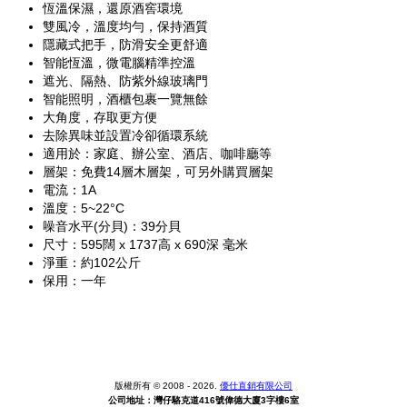
恆溫保濕，還原酒窖環境
雙風冷，溫度均勻，保持酒質
隱藏式把手，防滑安全更舒適
智能恆溫，微電腦精準控溫
遮光、隔熱、防紫外線玻璃門
智能照明，酒櫃包裹一覽無餘
大角度，存取更方便
去除異味並設置冷卻循環系統
適用於：家庭、辦公室、酒店、咖啡廳等
層架：免費14層木層架，可另外購買層架
電流：1A
溫度：5~22°C
噪音水平(分貝)：39分貝
尺寸：595闊 x 1737高 x 690深 毫米
淨重：約102公斤
保用：一年
版權所有 © 2008 - 2026.
優仕直銷有限公司
公司地址：灣仔駱克道416號偉德大廈3字樓6室