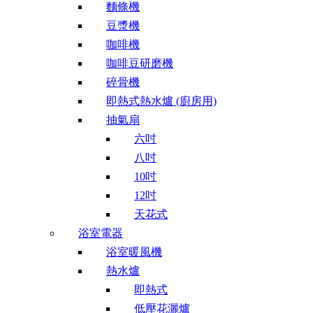
麵條機
豆漿機
咖啡機
咖啡豆研磨機
碎骨機
即熱式熱水爐 (廚房用)
抽氣扇
六吋
八吋
10吋
12吋
天花式
浴室電器
浴室暖風機
熱水爐
即熱式
低壓花灑爐