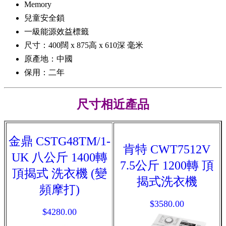
Memory
兒童安全鎖
一級能源效益標籤
尺寸：400闊 x 875高 x 610深 毫米
原產地：中國
保用：二年
尺寸相近產品
金鼎 CSTG48TM/1-
肯特 CWT7512V
UK 八公斤 1400轉
7.5公斤 1200轉 頂
頂揭式 洗衣機 (變
揭式洗衣機
頻摩打)
$3580.00
$4280.00