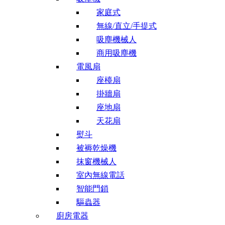
家庭式
無線/直立/手提式
吸塵機械人
商用吸塵機
電風扇
座檯扇
掛牆扇
座地扇
天花扇
熨斗
被褥乾燥機
抹窗機械人
室內無線電話
智能門鎖
驅蟲器
廚房電器