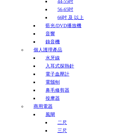
44-55吋
56-65吋
66吋 及 以上
藍光/DVD播放機
音響
錄音機
個人護理產品
水牙線
入耳式探熱針
電子血壓計
電鬚刨
鼻毛修剪器
按摩器
商用電器
風閘
二尺
三尺