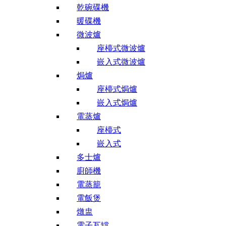
乾碗碟機
暖碟機
微波爐
座檯式微波爐
嵌入式微波爐
焗爐
座檯式焗爐
嵌入式焗爐
電蒸爐
座檯式
嵌入式
多士爐
廚師機
電蒸籠
電飯煲
燉盅
電子瓦罉