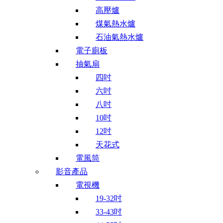
高壓爐
煤氣熱水爐
石油氣熱水爐
電子廁板
抽氣扇
四吋
六吋
八吋
10吋
12吋
天花式
電風筒
影音產品
電視機
19-32吋
33-43吋