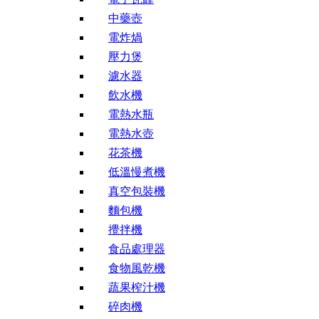
中藥壺
電炸煱
壓力煲
濾水器
飲水機
電熱水瓶
電熱水壺
花茶機
低溫慢煮機
真空包裝機
麵包機
攪拌機
食品處理器
食物風乾機
蔬果榨汁機
碎肉機