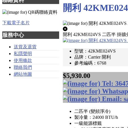
聯絡資料
開利 42KME02
下載電子名片
服務中心
開利 42KME024VS 二匹半 掛牆
送貨及退貨
型號：42KME024VS
私隱聲明
品牌：Carrier 開利
使用條款
參考編碼：6768
聯絡我們
網站地圖
$5,930.00
二匹半 (變頻淨冷)
製冷量：24000 BTU/h
一級能源標籤