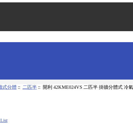
牆式分體
::
二匹半
:: 開利 42KME024VS 二匹半 掛牆分體式 冷氣