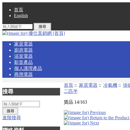
首頁
English
家居電器
廚房電器
浴室電器
影音產品
個人護理產品
商用電器
首頁
::
家居電器
::
冷氣機
::
掛
搜尋
二匹半
貨品 14/163
進階搜尋