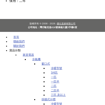
保用：二年
版權所有 © 2008 - 2026.
優仕直銷有限公司
公司地址：灣仔駱克道416號偉德大廈3字樓6室
首頁
聯絡我們
關於我們
貨品分類
家居電器
冷氣機
窗口式
冷暖型號
3/4匹
一匹
一匹半
二匹
二匹半
三匹 及以上
掛牆式分體
冷暖型號