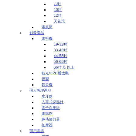
八吋
10吋
12吋
天花式
電風筒
影音產品
電視機
19-32吋
33-43吋
44-55吋
56-65吋
66吋 及 以上
藍光/DVD播放機
音響
錄音機
個人護理產品
水牙線
入耳式探熱針
電子血壓計
電鬚刨
鼻毛修剪器
按摩器
商用電器