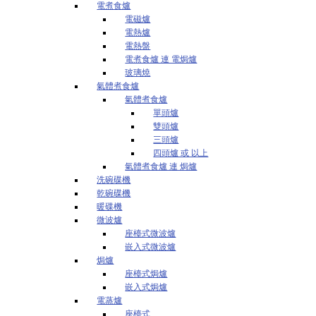
電煮食爐
電磁爐
電熱爐
電熱盤
電煮食爐 連 電焗爐
玻璃燒
氣體煮食爐
氣體煮食爐
單頭爐
雙頭爐
三頭爐
四頭爐 或 以上
氣體煮食爐 連 焗爐
洗碗碟機
乾碗碟機
暖碟機
微波爐
座檯式微波爐
嵌入式微波爐
焗爐
座檯式焗爐
嵌入式焗爐
電蒸爐
座檯式