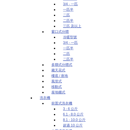
3/4 - 一匹
一匹半
二匹
二匹半
三匹 及以上
窗口式分體
冷暖型號
3/4 - 一匹
一匹半
二匹
二匹半
多聯式分體式
藏天花式
樓底 / 座地
風管式
移動式
座地櫃式
洗衣機
前置式洗衣機
3 - 6 公斤
6.1 - 8.0 公斤
8.1 - 10.0 公斤
超過 10 公斤