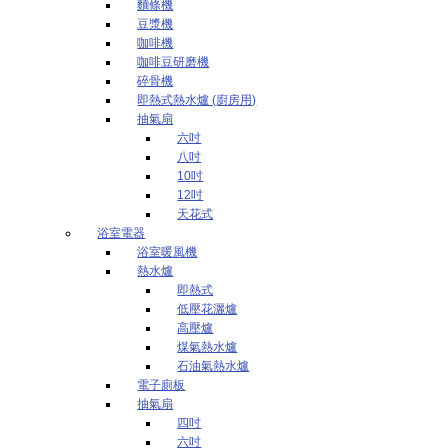
麵條機
豆漿機
咖啡機
咖啡豆研磨機
碎骨機
即熱式熱水爐 (廚房用)
抽氣扇
六吋
八吋
10吋
12吋
天花式
浴室電器
浴室暖風機
熱水爐
即熱式
低壓花灑爐
高壓爐
煤氣熱水爐
石油氣熱水爐
電子廁板
抽氣扇
四吋
六吋