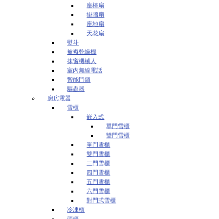
座檯扇
掛牆扇
座地扇
天花扇
熨斗
被褥乾燥機
抹窗機械人
室內無線電話
智能門鎖
驅蟲器
廚房電器
雪櫃
嵌入式
單門雪櫃
雙門雪櫃
單門雪櫃
雙門雪櫃
三門雪櫃
四門雪櫃
五門雪櫃
六門雪櫃
對門式雪櫃
冷凍櫃
酒櫃