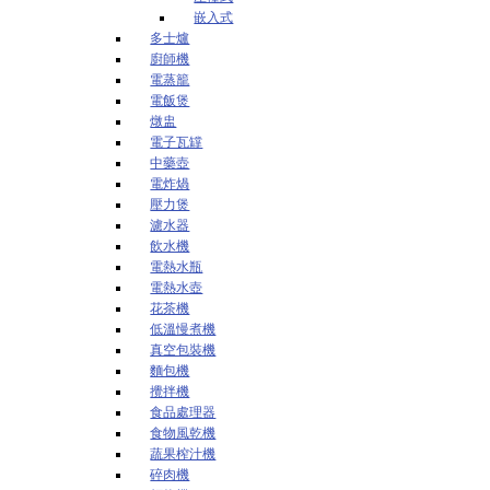
嵌入式
多士爐
廚師機
電蒸籠
電飯煲
燉盅
電子瓦罉
中藥壺
電炸煱
壓力煲
濾水器
飲水機
電熱水瓶
電熱水壺
花茶機
低溫慢煮機
真空包裝機
麵包機
攪拌機
食品處理器
食物風乾機
蔬果榨汁機
碎肉機