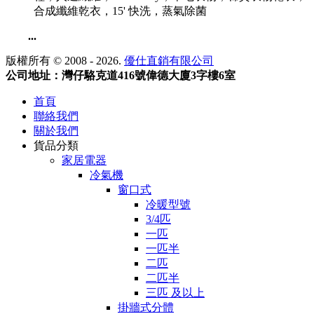
合成纖維乾衣，15' 快洗，蒸氣除菌
...
版權所有 © 2008 - 2026.
優仕直銷有限公司
公司地址：灣仔駱克道416號偉德大廈3字樓6室
首頁
聯絡我們
關於我們
貨品分類
家居電器
冷氣機
窗口式
冷暖型號
3/4匹
一匹
一匹半
二匹
二匹半
三匹 及以上
掛牆式分體