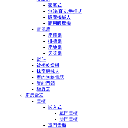
家庭式
無線/直立/手提式
吸塵機械人
商用吸塵機
電風扇
座檯扇
掛牆扇
座地扇
天花扇
熨斗
被褥乾燥機
抹窗機械人
室內無線電話
智能門鎖
驅蟲器
廚房電器
雪櫃
嵌入式
單門雪櫃
雙門雪櫃
單門雪櫃