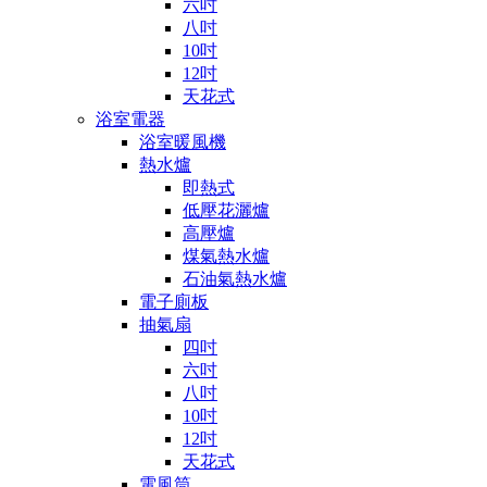
六吋
八吋
10吋
12吋
天花式
浴室電器
浴室暖風機
熱水爐
即熱式
低壓花灑爐
高壓爐
煤氣熱水爐
石油氣熱水爐
電子廁板
抽氣扇
四吋
六吋
八吋
10吋
12吋
天花式
電風筒