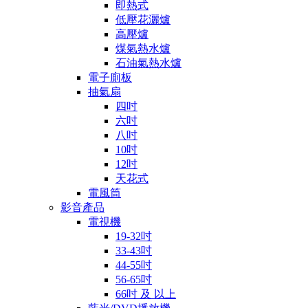
即熱式
低壓花灑爐
高壓爐
煤氣熱水爐
石油氣熱水爐
電子廁板
抽氣扇
四吋
六吋
八吋
10吋
12吋
天花式
電風筒
影音產品
電視機
19-32吋
33-43吋
44-55吋
56-65吋
66吋 及 以上