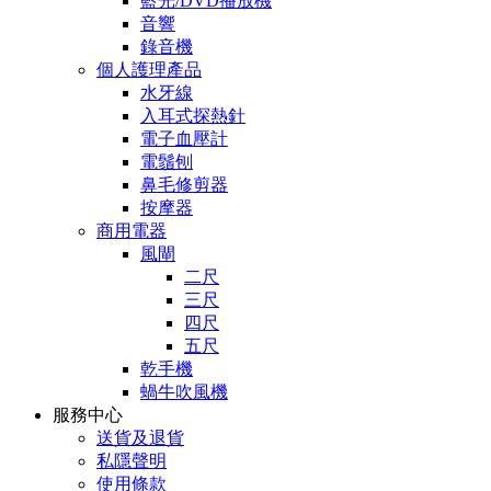
藍光/DVD播放機
音響
錄音機
個人護理產品
水牙線
入耳式探熱針
電子血壓計
電鬚刨
鼻毛修剪器
按摩器
商用電器
風閘
二尺
三尺
四尺
五尺
乾手機
蝸牛吹風機
服務中心
送貨及退貨
私隱聲明
使用條款