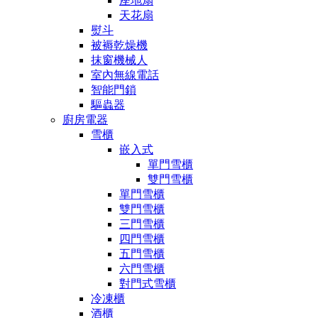
座地扇
天花扇
熨斗
被褥乾燥機
抹窗機械人
室內無線電話
智能門鎖
驅蟲器
廚房電器
雪櫃
嵌入式
單門雪櫃
雙門雪櫃
單門雪櫃
雙門雪櫃
三門雪櫃
四門雪櫃
五門雪櫃
六門雪櫃
對門式雪櫃
冷凍櫃
酒櫃