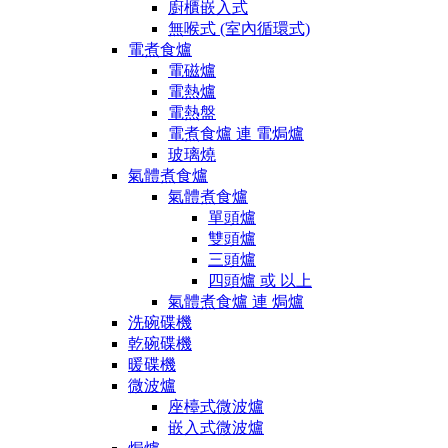
廚櫃嵌入式
無喉式 (室內循環式)
電煮食爐
電磁爐
電熱爐
電熱盤
電煮食爐 連 電焗爐
玻璃燒
氣體煮食爐
氣體煮食爐
單頭爐
雙頭爐
三頭爐
四頭爐 或 以上
氣體煮食爐 連 焗爐
洗碗碟機
乾碗碟機
暖碟機
微波爐
座檯式微波爐
嵌入式微波爐