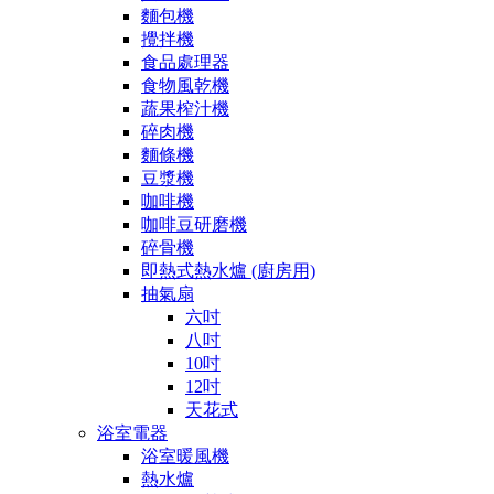
麵包機
攪拌機
食品處理器
食物風乾機
蔬果榨汁機
碎肉機
麵條機
豆漿機
咖啡機
咖啡豆研磨機
碎骨機
即熱式熱水爐 (廚房用)
抽氣扇
六吋
八吋
10吋
12吋
天花式
浴室電器
浴室暖風機
熱水爐