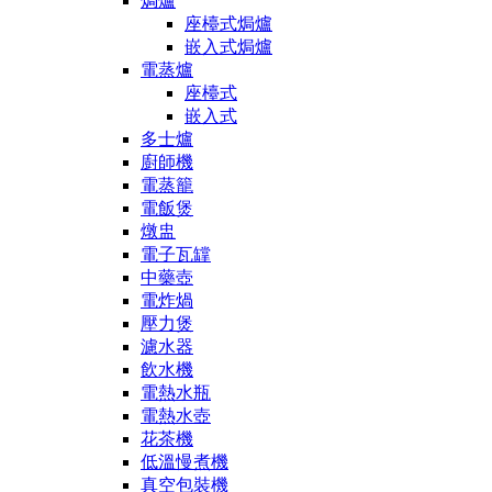
焗爐
座檯式焗爐
嵌入式焗爐
電蒸爐
座檯式
嵌入式
多士爐
廚師機
電蒸籠
電飯煲
燉盅
電子瓦罉
中藥壺
電炸煱
壓力煲
濾水器
飲水機
電熱水瓶
電熱水壺
花茶機
低溫慢煮機
真空包裝機