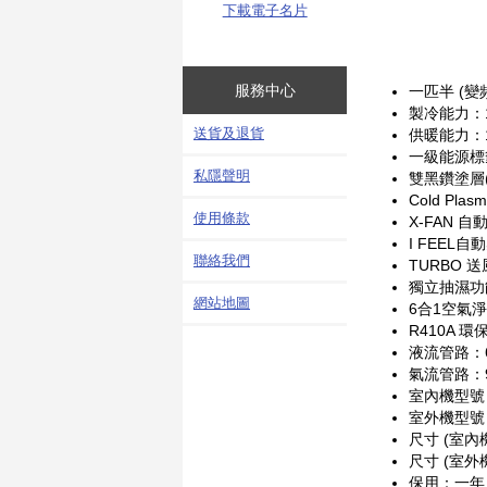
下載電子名片
服務中心
一匹半 (變
製冷能力：12
送貨及退貨
供暖能力：12
一級能源標
私隱聲明
雙黑鑽塗層
Cold Pl
使用條款
X-FAN 
I FEEL
聯絡我們
TURBO 送
獨立抽濕功
網站地圖
6合1空氣淨
R410A 環
液流管路：6.
氣流管路：9.
室內機型號：
室外機型號：
尺寸 (室內機
尺寸 (室外機
保用：一年 