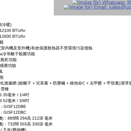
頻冷暖)
100 BTU/hr
600 BTU/hr
籤
(室內機及室外機)有效保護散熱器不受環境污染侵蝕
asma冷等離子殺菌功能
自動風乾功能
自動感應功能
風
能
化過濾網 (銀離子 + 兒茶素 + 防塵蟎 + 維他命C + 去甲醛 + 甲殼素)潔
保雪種
35毫米 / 1/4吋
52毫米 / 3/8吋
GISF12DBE
GISF12DBC
)：889闊 294高 212深 毫米
)：732闊 555高 330深 毫米
/ 五年(壓縮機)