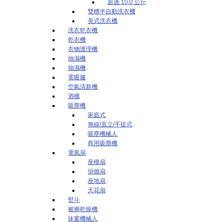
超過 10.0 公斤
雙糟半自動洗衣機
美式洗衣機
洗衣乾衣機
乾衣機
衣物護理機
抽濕機
抽濕機
電暖爐
空氣清新機
酒櫃
吸塵機
家庭式
無線/直立/手提式
吸塵機械人
商用吸塵機
電風扇
座檯扇
掛牆扇
座地扇
天花扇
熨斗
被褥乾燥機
抹窗機械人