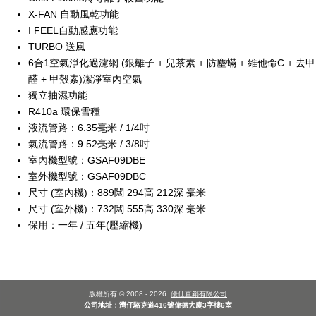
X-FAN 自動風乾功能
I FEEL自動感應功能
TURBO 送風
6合1空氣淨化過濾網 (銀離子 + 兒茶素 + 防塵蟎 + 維他命C + 去甲
醛 + 甲殼素)潔淨室內空氣
獨立抽濕功能
R410a 環保雪種
液流管路：6.35毫米 / 1/4吋
氣流管路：9.52毫米 / 3/8吋
室內機型號：GSAF09DBE
室外機型號：GSAF09DBC
尺寸 (室內機)：889闊 294高 212深 毫米
尺寸 (室外機)：732闊 555高 330深 毫米
保用：一年 / 五年(壓縮機)
版權所有 © 2008 - 2026.
優仕直銷有限公司
公司地址：灣仔駱克道416號偉德大廈3字樓6室