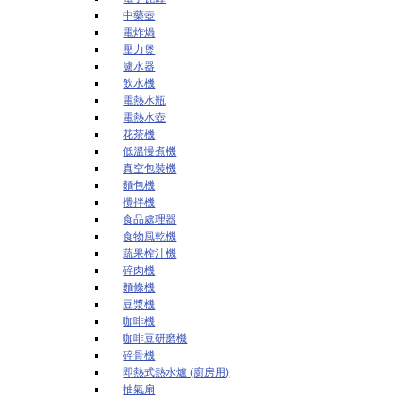
中藥壺
電炸煱
壓力煲
濾水器
飲水機
電熱水瓶
電熱水壺
花茶機
低溫慢煮機
真空包裝機
麵包機
攪拌機
食品處理器
食物風乾機
蔬果榨汁機
碎肉機
麵條機
豆漿機
咖啡機
咖啡豆研磨機
碎骨機
即熱式熱水爐 (廚房用)
抽氣扇