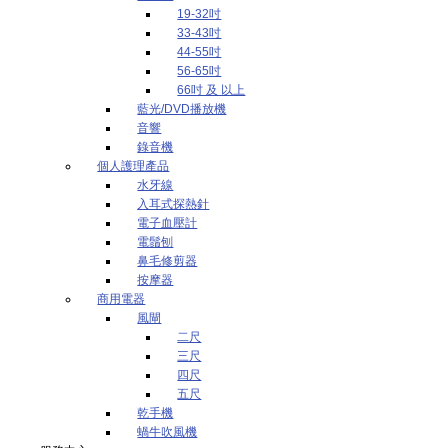
19-32吋
33-43吋
44-55吋
56-65吋
66吋 及 以上
藍光/DVD播放機
音響
錄音機
個人護理產品
水牙線
入耳式探熱針
電子血壓計
電鬚刨
鼻毛修剪器
按摩器
商用電器
風閘
二尺
三尺
四尺
五尺
乾手機
蝸牛吹風機