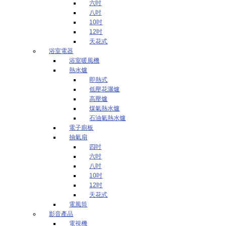
六吋
八吋
10吋
12吋
天花式
浴室電器
浴室暖風機
熱水爐
即熱式
低壓花灑爐
高壓爐
煤氣熱水爐
石油氣熱水爐
電子廁板
抽氣扇
四吋
六吋
八吋
10吋
12吋
天花式
電風筒
影音產品
電視機