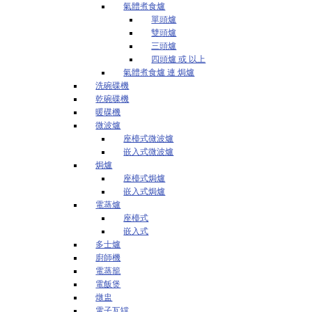
氣體煮食爐
單頭爐
雙頭爐
三頭爐
四頭爐 或 以上
氣體煮食爐 連 焗爐
洗碗碟機
乾碗碟機
暖碟機
微波爐
座檯式微波爐
嵌入式微波爐
焗爐
座檯式焗爐
嵌入式焗爐
電蒸爐
座檯式
嵌入式
多士爐
廚師機
電蒸籠
電飯煲
燉盅
電子瓦罉