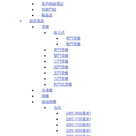
室內無線電話
智能門鎖
驅蟲器
廚房電器
雪櫃
嵌入式
單門雪櫃
雙門雪櫃
單門雪櫃
雙門雪櫃
三門雪櫃
四門雪櫃
五門雪櫃
六門雪櫃
對門式雪櫃
冷凍櫃
酒櫃
抽油煙機
台式
24吋 (600毫米)
28吋 (700毫米)
30吋 (750毫米)
32吋 (800毫米)