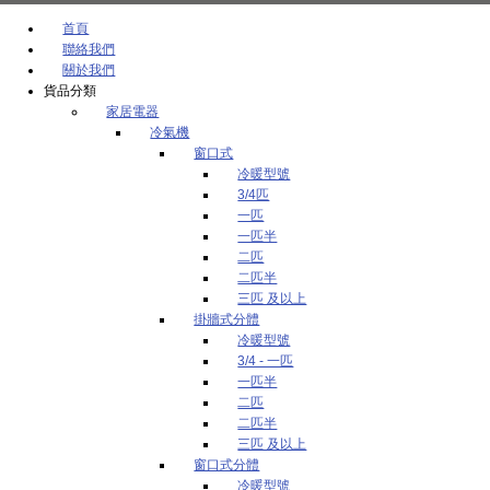
首頁
聯絡我們
關於我們
貨品分類
家居電器
冷氣機
窗口式
冷暖型號
3/4匹
一匹
一匹半
二匹
二匹半
三匹 及以上
掛牆式分體
冷暖型號
3/4 - 一匹
一匹半
二匹
二匹半
三匹 及以上
窗口式分體
冷暖型號