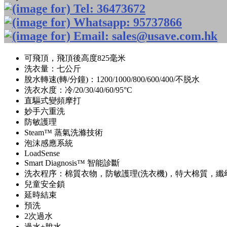
可飛頂，飛頂後高度825毫米
洗衣量：七公斤
脫水轉速(轉/分鐘)：1200/1000/800/600/400/不脱水
洗衣水度：冷/20/30/40/60/95°C
直驅式變頻摩打
妙手六重洗
防敏護理
Steam™ 蒸氣洗滌技術
泡沫感應系統
LoadSense
Smart Diagnosis™ 智能診斷
洗衣程序：棉質衣物，防敏護理(洗衣機)，特大棉質，纖
兒童安全鎖
延時結束
預洗
2次過水
過水+脫水