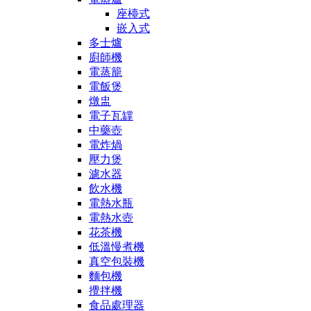
座檯式
嵌入式
多士爐
廚師機
電蒸籠
電飯煲
燉盅
電子瓦罉
中藥壺
電炸煱
壓力煲
濾水器
飲水機
電熱水瓶
電熱水壺
花茶機
低溫慢煮機
真空包裝機
麵包機
攪拌機
食品處理器