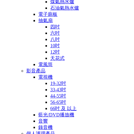
煤氣熱水爐
石油氣熱水爐
電子廁板
抽氣扇
四吋
六吋
八吋
10吋
12吋
天花式
電風筒
影音產品
電視機
19-32吋
33-43吋
44-55吋
56-65吋
66吋 及 以上
藍光/DVD播放機
音響
錄音機
個人護理產品