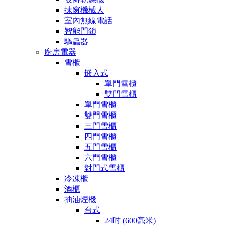
抹窗機械人
室內無線電話
智能門鎖
驅蟲器
廚房電器
雪櫃
嵌入式
單門雪櫃
雙門雪櫃
單門雪櫃
雙門雪櫃
三門雪櫃
四門雪櫃
五門雪櫃
六門雪櫃
對門式雪櫃
冷凍櫃
酒櫃
抽油煙機
台式
24吋 (600毫米)