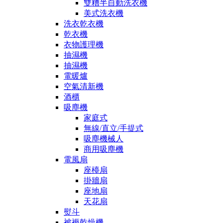
雙糟半自動洗衣機
美式洗衣機
洗衣乾衣機
乾衣機
衣物護理機
抽濕機
抽濕機
電暖爐
空氣清新機
酒櫃
吸塵機
家庭式
無線/直立/手提式
吸塵機械人
商用吸塵機
電風扇
座檯扇
掛牆扇
座地扇
天花扇
熨斗
被褥乾燥機