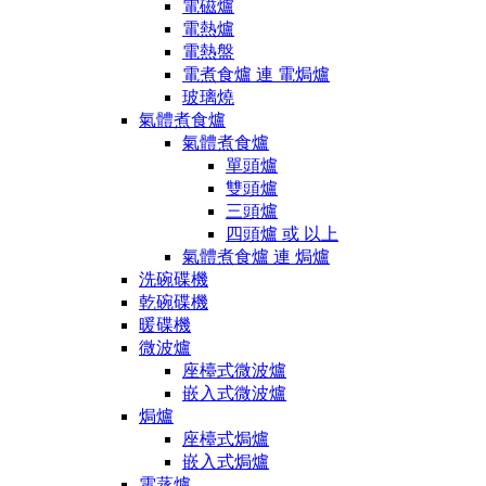
電磁爐
電熱爐
電熱盤
電煮食爐 連 電焗爐
玻璃燒
氣體煮食爐
氣體煮食爐
單頭爐
雙頭爐
三頭爐
四頭爐 或 以上
氣體煮食爐 連 焗爐
洗碗碟機
乾碗碟機
暖碟機
微波爐
座檯式微波爐
嵌入式微波爐
焗爐
座檯式焗爐
嵌入式焗爐
電蒸爐