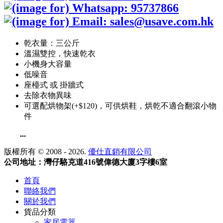
乾衣量：三公斤
溫濕雙控，快速乾衣
小機身大容量
低噪音
座檯式 或 掛牆式
去除衣物異味
可選配烘物架(+$120)，可供烘鞋，烘乾不適合翻滾小物
件
...
版權所有 © 2008 - 2026.
優仕直銷有限公司
公司地址：灣仔駱克道416號偉德大廈3字樓6室
首頁
聯絡我們
關於我們
貨品分類
家居電器