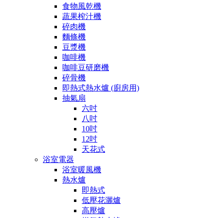
食物風乾機
蔬果榨汁機
碎肉機
麵條機
豆漿機
咖啡機
咖啡豆研磨機
碎骨機
即熱式熱水爐 (廚房用)
抽氣扇
六吋
八吋
10吋
12吋
天花式
浴室電器
浴室暖風機
熱水爐
即熱式
低壓花灑爐
高壓爐