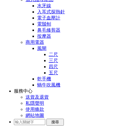
水牙線
入耳式探熱針
電子血壓計
電鬚刨
鼻毛修剪器
按摩器
商用電器
風閘
二尺
三尺
四尺
五尺
乾手機
蝸牛吹風機
服務中心
送貨及退貨
私隱聲明
使用條款
網站地圖