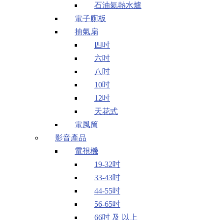
石油氣熱水爐
電子廁板
抽氣扇
四吋
六吋
八吋
10吋
12吋
天花式
電風筒
影音產品
電視機
19-32吋
33-43吋
44-55吋
56-65吋
66吋 及 以上