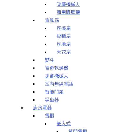
吸塵機械人
商用吸塵機
電風扇
座檯扇
掛牆扇
座地扇
天花扇
熨斗
被褥乾燥機
抹窗機械人
室內無線電話
智能門鎖
驅蟲器
廚房電器
雪櫃
嵌入式
單門雪櫃