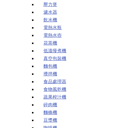
壓力煲
濾水器
飲水機
電熱水瓶
電熱水壺
花茶機
低溫慢煮機
真空包裝機
麵包機
攪拌機
食品處理器
食物風乾機
蔬果榨汁機
碎肉機
麵條機
豆漿機
咖啡機