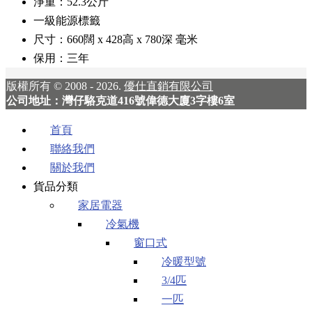
淨重：52.3公斤
一級能源標籤
尺寸：660闊 x 428高 x 780深 毫米
保用：三年
版權所有 © 2008 - 2026.
優仕直銷有限公司
公司地址：灣仔駱克道416號偉德大廈3字樓6室
首頁
聯絡我們
關於我們
貨品分類
家居電器
冷氣機
窗口式
冷暖型號
3/4匹
一匹