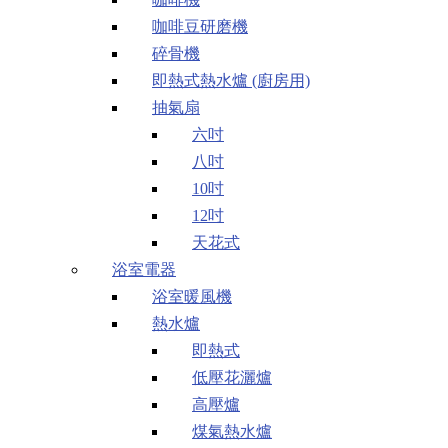
咖啡豆研磨機
碎骨機
即熱式熱水爐 (廚房用)
抽氣扇
六吋
八吋
10吋
12吋
天花式
浴室電器
浴室暖風機
熱水爐
即熱式
低壓花灑爐
高壓爐
煤氣熱水爐