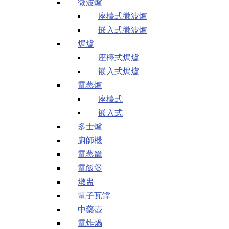
微波爐
座檯式微波爐
嵌入式微波爐
焗爐
座檯式焗爐
嵌入式焗爐
電蒸爐
座檯式
嵌入式
多士爐
廚師機
電蒸籠
電飯煲
燉盅
電子瓦罉
中藥壺
電炸煱