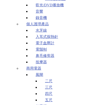
藍光/DVD播放機
音響
錄音機
個人護理產品
水牙線
入耳式探熱針
電子血壓計
電鬚刨
鼻毛修剪器
按摩器
商用電器
風閘
二尺
三尺
四尺
五尺