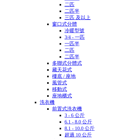
二匹
二匹半
三匹 及以上
窗口式分體
冷暖型號
3/4 - 一匹
一匹半
二匹
二匹半
多聯式分體式
藏天花式
樓底 / 座地
風管式
移動式
座地櫃式
洗衣機
前置式洗衣機
3 - 6 公斤
6.1 - 8.0 公斤
8.1 - 10.0 公斤
超過 10 公斤