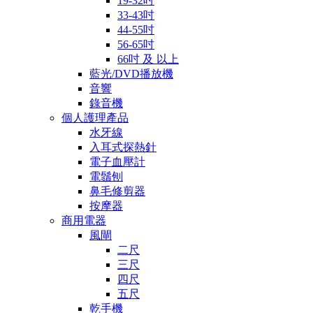
19-32吋
33-43吋
44-55吋
56-65吋
66吋 及 以上
藍光/DVD播放機
音響
錄音機
個人護理產品
水牙線
入耳式探熱針
電子血壓計
電鬚刨
鼻毛修剪器
按摩器
商用電器
風閘
二尺
三尺
四尺
五尺
乾手機