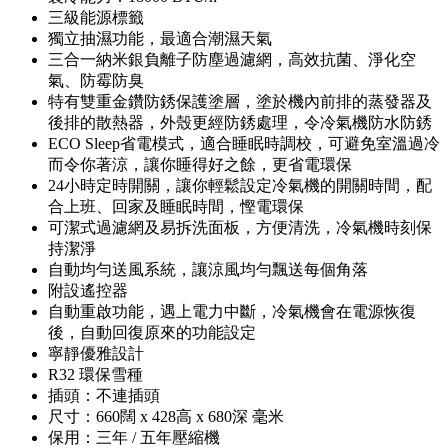
三級能源標籤
獨立抽濕功能，最適合潮濕天氣
三合一納米銀負離子防塵過濾網，高效抗菌、淨化空
氣、防霉防臭
特有雙重金鑽防銹保護塗層，塗於機內前排的蒸發器及
後排的散熱器，外殼更經防銹處理，令冷氣機防水防銹
ECO Sleep省電模式，適合睡眠時調校，可避免室溫過冷
而令你著涼，讓你睡得好之餘，更省電環保
24小時定時開關，讓你輕鬆設定冷氣機的開關時間，配
合上班、回家及睡眠時間，慳電環保
可潔式過濾網及易拆洗面板，方便清洗，冷氣機時刻保
持潔淨
自動均勻送風系統，讓涼風均勻飄送每個角落
附設遙控器
自動重啟功能，遇上電力中斷，冷氣機會在電源恢復
後，自動回復原來的功能設定
寧靜優雅設計
R32 環保雪種
插頭：不連插頭
尺寸：660闊 x 428高 x 680深 毫米
保用：三年 / 五年壓縮機