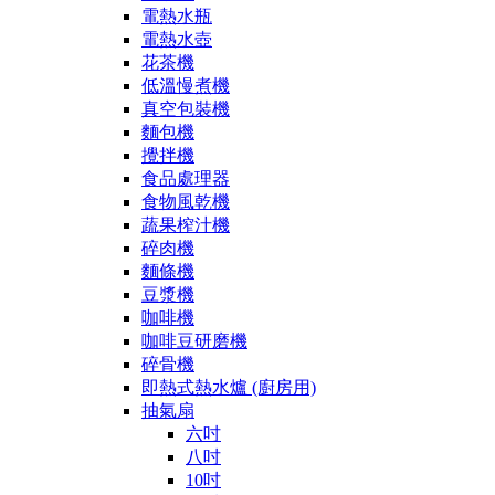
電熱水瓶
電熱水壺
花茶機
低溫慢煮機
真空包裝機
麵包機
攪拌機
食品處理器
食物風乾機
蔬果榨汁機
碎肉機
麵條機
豆漿機
咖啡機
咖啡豆研磨機
碎骨機
即熱式熱水爐 (廚房用)
抽氣扇
六吋
八吋
10吋