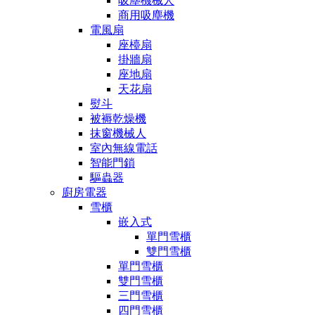
吸塵機械人
商用吸塵機
電風扇
座檯扇
掛牆扇
座地扇
天花扇
熨斗
被褥乾燥機
抹窗機械人
室內無線電話
智能門鎖
驅蟲器
廚房電器
雪櫃
嵌入式
單門雪櫃
雙門雪櫃
單門雪櫃
雙門雪櫃
三門雪櫃
四門雪櫃