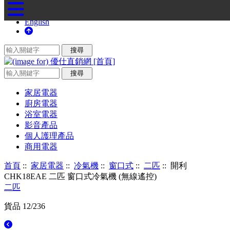
English
家居電器
廚房電器
浴室電器
影音產品
個人護理產品
商用電器
首頁
::
家居電器
::
冷氣機
::
窗口式
::
二匹
:: 開利
CHK18EAE 二匹 窗口式冷氣機 (無線遙控)
二匹
貨品 12/236