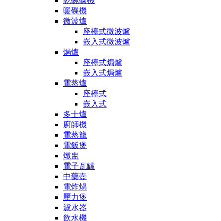
乾碗碟機
暖碟機
微波爐
座檯式微波爐
嵌入式微波爐
焗爐
座檯式焗爐
嵌入式焗爐
電蒸爐
座檯式
嵌入式
多士爐
廚師機
電蒸籠
電飯煲
燉盅
電子瓦罉
中藥壺
電炸煱
壓力煲
濾水器
飲水機