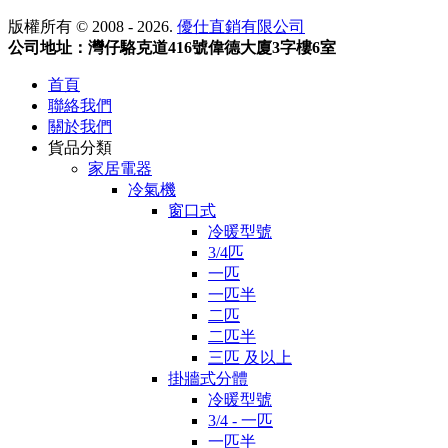
版權所有 © 2008 - 2026.
優仕直銷有限公司
公司地址：灣仔駱克道416號偉德大廈3字樓6室
首頁
聯絡我們
關於我們
貨品分類
家居電器
冷氣機
窗口式
冷暖型號
3/4匹
一匹
一匹半
二匹
二匹半
三匹 及以上
掛牆式分體
冷暖型號
3/4 - 一匹
一匹半