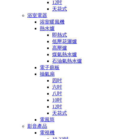
12吋
天花式
浴室電器
浴室暖風機
熱水爐
即熱式
低壓花灑爐
高壓爐
煤氣熱水爐
石油氣熱水爐
電子廁板
抽氣扇
四吋
六吋
八吋
10吋
12吋
天花式
電風筒
影音產品
電視機